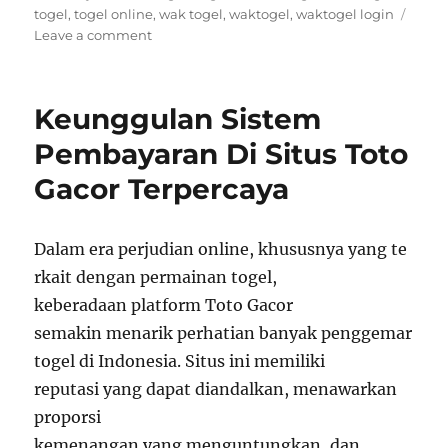
on
togel
,
togel online
,
wak togel
,
waktogel
,
waktogel login
on
Leave a comment
Tingkatkan
Peluang
Jackpot
Keunggulan Sistem
dengan
Sistem
Pembayaran Di Situs Toto
Akurat
Gacor Terpercaya
Togel
Online
Dalam era perjudian online, khususnya yang te
rkait dengan permainan togel,
keberadaan platform Toto Gacor
semakin menarik perhatian banyak penggemar
togel di Indonesia. Situs ini memiliki
reputasi yang dapat diandalkan, menawarkan
proporsi
kemenangan yang menguntungkan, dan