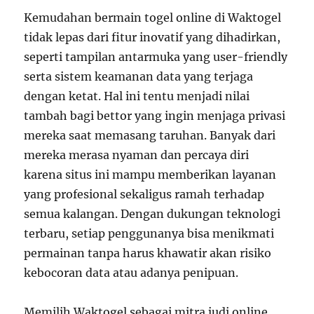
Kemudahan bermain togel online di Waktogel
tidak lepas dari fitur inovatif yang dihadirkan,
seperti tampilan antarmuka yang user-friendly
serta sistem keamanan data yang terjaga
dengan ketat. Hal ini tentu menjadi nilai
tambah bagi bettor yang ingin menjaga privasi
mereka saat memasang taruhan. Banyak dari
mereka merasa nyaman dan percaya diri
karena situs ini mampu memberikan layanan
yang profesional sekaligus ramah terhadap
semua kalangan. Dengan dukungan teknologi
terbaru, setiap penggunanya bisa menikmati
permainan tanpa harus khawatir akan risiko
kebocoran data atau adanya penipuan.
Memilih Waktogel sebagai mitra judi online