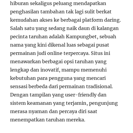
hiburan sekaligus peluang mendapatkan
penghasilan tambahan tak lagi sulit berkat
kemudahan akses ke berbagai platform daring.
Salah satu yang sedang naik daun di kalangan
pecinta taruhan adalah Kampungbet, sebuah
nama yang kini dikenal luas sebagai pusat
permainan judi online terpercaya. Situs ini
menawarkan berbagai opsi taruhan yang
lengkap dan inovatif, mampu memenuhi
kebutuhan para pengguna yang mencari
sensasi berbeda dari permainan tradisional.
Dengan tampilan yang user-friendly dan
sistem keamanan yang terjamin, pengunjung
merasa nyaman dan percaya diri saat
menempatkan taruhan mereka.