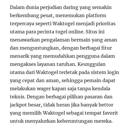
Dalam dunia perjudian daring yang semakin
berkembang pesat, menemukan platform
terpercaya seperti Waktogel menjadi prioritas
utama para pecinta togel online. Situs ini
menawarkan pengalaman bermain yang aman
dan menguntungkan, dengan berbagai fitur
menarik yang memudahkan pengguna dalam
mengakses layanan taruhan. Keunggulan
utama dari Waktogel terletak pada sistem login
yang cepat dan aman, sehingga pemain dapat
melakukan wager kapan saja tanpa kendala
teknis. Dengan berbagai pilihan pasaran dan
jackpot besar, tidak heran jika banyak bettor
yang memilih Waktogel sebagai tempat favorit
untuk menyalurkan keberuntungan mereka.