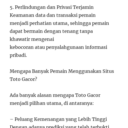
5. Perlindungan dan Privasi Terjamin
Keamanan data dan transaksi pemain
menjadi perhatian utama, sehingga pemain
dapat bermain dengan tenang tanpa
khawatir mengenai
kebocoran atau penyalahgunaan informasi
pribadi.
Mengapa Banyak Pemain Menggunakan Situs
Toto Gacor?
Ada banyak alasan mengapa Toto Gacor
menjadi pilihan utama, di antaranya:
– Peluang Kemenangan yang Lebih Tinggi
Dengan adanya prediksi yang telah terbukti