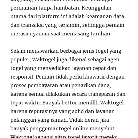
permainan tanpa hambatan. Keunggulan
utama dari platform ini adalah keamanan data
dan transaksi yang terjamin, sehingga pemain
merasa nyaman saat memasang taruhan.
Selain menawarkan berbagai jenis togel yang
populer, Waktogel juga dikenal sebagai agen
togel yang menyediakan layanan cepat dan
responsif. Pemain tidak perlu khawatir dengan
proses pembayaran atau penarikan dana,
karena semua dilakukan secara transparan dan
tepat waktu. Banyak bettor memilih Waktogel
karena reputasinya yang solid dan layanan
pelanggan yang ramah. Tidak heran jika
banyak penggemar togel online menyebut
Waktogel sebagai situs togel favorit mereka,