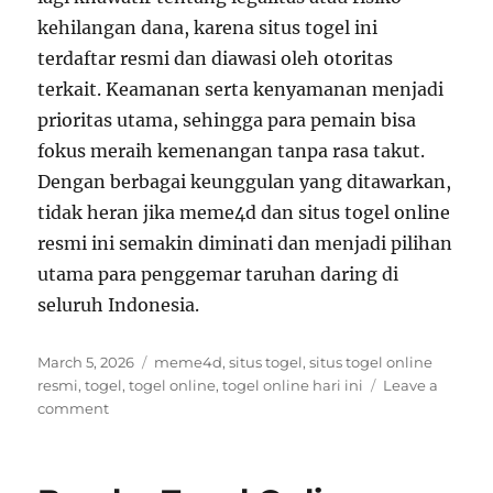
kehilangan dana, karena situs togel ini
terdaftar resmi dan diawasi oleh otoritas
terkait. Keamanan serta kenyamanan menjadi
prioritas utama, sehingga para pemain bisa
fokus meraih kemenangan tanpa rasa takut.
Dengan berbagai keunggulan yang ditawarkan,
tidak heran jika meme4d dan situs togel online
resmi ini semakin diminati dan menjadi pilihan
utama para penggemar taruhan daring di
seluruh Indonesia.
Posted
Tags
March 5, 2026
meme4d
,
situs togel
,
situs togel online
on
resmi
,
togel
,
togel online
,
togel online hari ini
Leave a
on
comment
Pelajari
Trik
Bermain