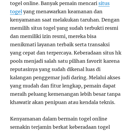
togel online. Banyak pemain mencari
situs
togel
yang menawarkan keamanan dan
kenyamanan saat melakukan taruhan. Dengan
memilih situs togel yang sudah terbukti resmi
dan memiliki izin resmi, mereka bisa
menikmati layanan terbaik serta transaksi
yang cepat dan terpercaya. Keberadaan situs hk
pools menjadi salah satu pilihan favorit karena
reputasinya yang sudah dikenal luas di
kalangan penggemar judi daring. Melalui akses
yang mudah dan fitur lengkap, pemain dapat
meraih peluang kemenangan lebih besar tanpa
khawatir akan penipuan atau kendala teknis.
Kenyamanan dalam bermain togel online
semakin terjamin berkat keberadaan togel