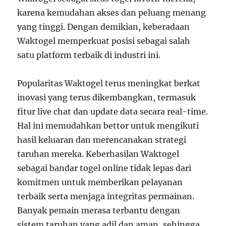
karena kemudahan akses dan peluang menang
yang tinggi. Dengan demikian, keberadaan
Waktogel memperkuat posisi sebagai salah
satu platform terbaik di industri ini.
Popularitas Waktogel terus meningkat berkat
inovasi yang terus dikembangkan, termasuk
fitur live chat dan update data secara real-time.
Hal ini memudahkan bettor untuk mengikuti
hasil keluaran dan merencanakan strategi
taruhan mereka. Keberhasilan Waktogel
sebagai bandar togel online tidak lepas dari
komitmen untuk memberikan pelayanan
terbaik serta menjaga integritas permainan.
Banyak pemain merasa terbantu dengan
sistem taruhan yang adil dan aman, sehingga