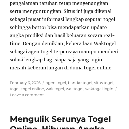
pengalaman taruhan tetap menyenangkan
serta menguntungkan. Situs ini juga dikenal
sebagai pusat informasi lengkap seputar togel,
sehingga bettor bisa mendapatkan update
angka prediksi dan hasil keluaran secara real-
time. Dengan demikian, keberadaan Waktogel
sebagai agen togel terpercaya mampu memberi
solusi lengkap bagi siapa saja yang ingin
meraih keberuntungan di dunia togel online.
Posted
Tags
February 6, 2026
agen togel
,
bandar togel
,
situs togel
,
on
togel
,
togel online
,
wak togel
,
waktogel
,
waktogel login
on
Leave a comment
Tingkatkan
Peluang
Jackpot
Mengulik Serunya Togel
dengan
Sistem