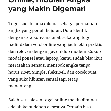
Online, Hiburan Angka
Akurat
yang Makin Digemari
Togel
Online
Togel sudah lama dikenal sebagai permainan
angka yang penuh kejutan. Dulu identik
dengan cara konvensional, sekarang togel
hadir dalam versi online yang jauh lebih praktis
dan relevan dengan gaya hidup modern. Cukup
modal ponsel atau laptop, kamu sudah bisa ikut
merasakan sensasi menebak angka tanpa
harus ribet. Simple, fleksibel, dan cocok buat
yang suka hiburan santai tapi tetap
menantang.
Salah satu alasan togel online makin diminati
adalah kemudahan aksesnya. Pemain bisa