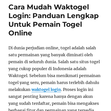
Dunia
Cara Mudah Waktogel
Digital
dan
Login: Panduan Lengkap
Fenomena
Untuk Pemain Togel
Hiburan
Modern
Online
Di dunia perjudian online, togel adalah salah
satu permainan yang banyak diminati oleh
pemain di seluruh dunia. Salah satu situs togel
yang cukup populer di Indonesia adalah
Waktogel. Sebelum bisa menikmati permainan
togel yang seru, pemain harus terlebih dahulu
melakukan
waktogel login
. Proses login ini
sangat penting karena hanya dengan akun
yang sudah terdaftar, pemain bisa mengakses
berbagai fitur dan permainan yang tersedia.