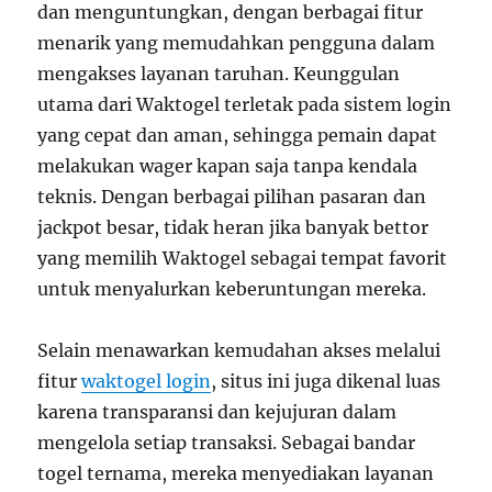
dan menguntungkan, dengan berbagai fitur
menarik yang memudahkan pengguna dalam
mengakses layanan taruhan. Keunggulan
utama dari Waktogel terletak pada sistem login
yang cepat dan aman, sehingga pemain dapat
melakukan wager kapan saja tanpa kendala
teknis. Dengan berbagai pilihan pasaran dan
jackpot besar, tidak heran jika banyak bettor
yang memilih Waktogel sebagai tempat favorit
untuk menyalurkan keberuntungan mereka.
Selain menawarkan kemudahan akses melalui
fitur
waktogel login
, situs ini juga dikenal luas
karena transparansi dan kejujuran dalam
mengelola setiap transaksi. Sebagai bandar
togel ternama, mereka menyediakan layanan