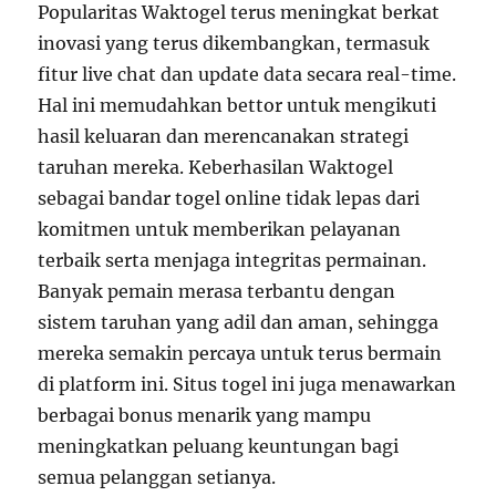
Popularitas Waktogel terus meningkat berkat
inovasi yang terus dikembangkan, termasuk
fitur live chat dan update data secara real-time.
Hal ini memudahkan bettor untuk mengikuti
hasil keluaran dan merencanakan strategi
taruhan mereka. Keberhasilan Waktogel
sebagai bandar togel online tidak lepas dari
komitmen untuk memberikan pelayanan
terbaik serta menjaga integritas permainan.
Banyak pemain merasa terbantu dengan
sistem taruhan yang adil dan aman, sehingga
mereka semakin percaya untuk terus bermain
di platform ini. Situs togel ini juga menawarkan
berbagai bonus menarik yang mampu
meningkatkan peluang keuntungan bagi
semua pelanggan setianya.