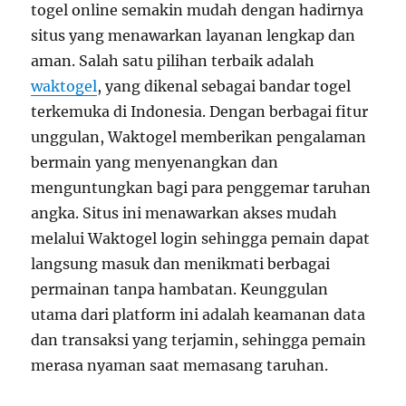
togel online semakin mudah dengan hadirnya
situs yang menawarkan layanan lengkap dan
aman. Salah satu pilihan terbaik adalah
waktogel
, yang dikenal sebagai bandar togel
terkemuka di Indonesia. Dengan berbagai fitur
unggulan, Waktogel memberikan pengalaman
bermain yang menyenangkan dan
menguntungkan bagi para penggemar taruhan
angka. Situs ini menawarkan akses mudah
melalui Waktogel login sehingga pemain dapat
langsung masuk dan menikmati berbagai
permainan tanpa hambatan. Keunggulan
utama dari platform ini adalah keamanan data
dan transaksi yang terjamin, sehingga pemain
merasa nyaman saat memasang taruhan.