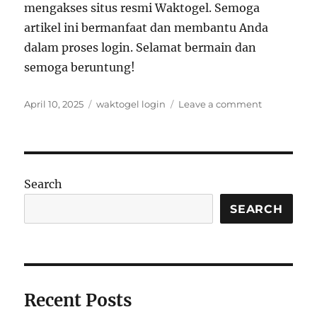
mengakses situs resmi Waktogel. Semoga
artikel ini bermanfaat dan membantu Anda
dalam proses login. Selamat bermain dan
semoga beruntung!
Posted
Tags
on
April 10, 2025
waktogel login
Leave a comment
on
Cara
Mudah
Waktogel
Login:
Panduan
Search
Lengkap
Untuk
SEARCH
Pemain
Togel
Online
Recent Posts