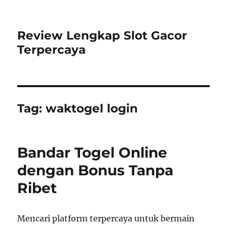
Review Lengkap Slot Gacor
Terpercaya
Tag:
waktogel login
Bandar Togel Online
dengan Bonus Tanpa
Ribet
Mencari platform terpercaya untuk bermain