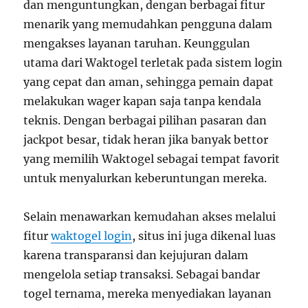
dan menguntungkan, dengan berbagai fitur
menarik yang memudahkan pengguna dalam
mengakses layanan taruhan. Keunggulan
utama dari Waktogel terletak pada sistem login
yang cepat dan aman, sehingga pemain dapat
melakukan wager kapan saja tanpa kendala
teknis. Dengan berbagai pilihan pasaran dan
jackpot besar, tidak heran jika banyak bettor
yang memilih Waktogel sebagai tempat favorit
untuk menyalurkan keberuntungan mereka.
Selain menawarkan kemudahan akses melalui
fitur
waktogel login
, situs ini juga dikenal luas
karena transparansi dan kejujuran dalam
mengelola setiap transaksi. Sebagai bandar
togel ternama, mereka menyediakan layanan