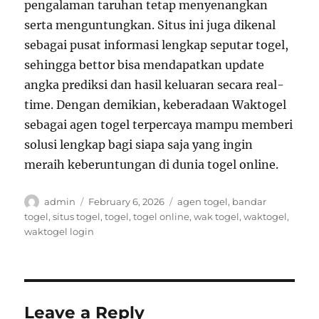
pengalaman taruhan tetap menyenangkan
serta menguntungkan. Situs ini juga dikenal
sebagai pusat informasi lengkap seputar togel,
sehingga bettor bisa mendapatkan update
angka prediksi dan hasil keluaran secara real-
time. Dengan demikian, keberadaan Waktogel
sebagai agen togel terpercaya mampu memberi
solusi lengkap bagi siapa saja yang ingin
meraih keberuntungan di dunia togel online.
Author
Posted
Tags
admin
February 6, 2026
agen togel
,
bandar
on
togel
,
situs togel
,
togel
,
togel online
,
wak togel
,
waktogel
,
waktogel login
Leave a Reply