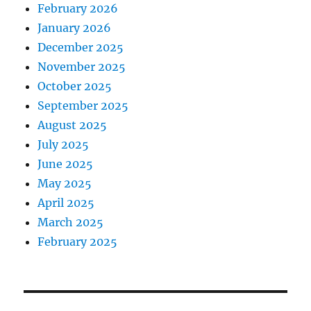
February 2026
January 2026
December 2025
November 2025
October 2025
September 2025
August 2025
July 2025
June 2025
May 2025
April 2025
March 2025
February 2025