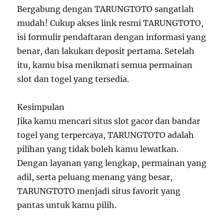
Bergabung dengan TARUNGTOTO sangatlah
mudah! Cukup akses link resmi TARUNGTOTO,
isi formulir pendaftaran dengan informasi yang
benar, dan lakukan deposit pertama. Setelah
itu, kamu bisa menikmati semua permainan
slot dan togel yang tersedia.
Kesimpulan
Jika kamu mencari situs slot gacor dan bandar
togel yang terpercaya, TARUNGTOTO adalah
pilihan yang tidak boleh kamu lewatkan.
Dengan layanan yang lengkap, permainan yang
adil, serta peluang menang yang besar,
TARUNGTOTO menjadi situs favorit yang
pantas untuk kamu pilih.