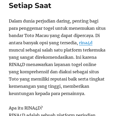
Main
Setiap Saat
di
Situs
dan
Dalam dunia perjudian daring, penting bagi
Bandar
para penggemar togel untuk menemukan situs
Toto
Tergacor
bandar Toto Macau yang dapat dipercaya. Di
antara banyak opsi yang tersedia,
rina4d
muncul sebagai salah satu platform terkemuka
yang sangat direkomendasikan. Ini karena
RINA4D menawarkan layanan togel online
yang komprehensif dan diakui sebagai situs
Toto yang memiliki reputasi baik serta tingkat
kemenangan yang tinggi, memberikan
keuntungan kepada para pemainnya.
Apa itu RINA4D?
RINA4D adalah sebuah platform perjudian