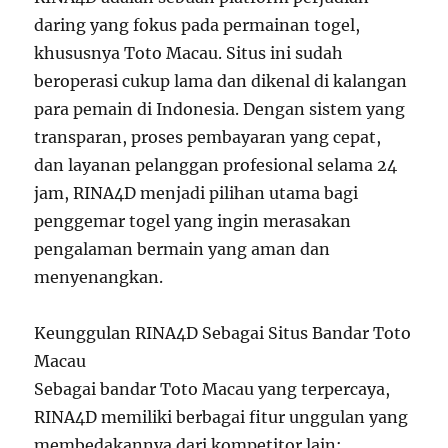
daring yang fokus pada permainan togel,
khususnya Toto Macau. Situs ini sudah
beroperasi cukup lama dan dikenal di kalangan
para pemain di Indonesia. Dengan sistem yang
transparan, proses pembayaran yang cepat,
dan layanan pelanggan profesional selama 24
jam, RINA4D menjadi pilihan utama bagi
penggemar togel yang ingin merasakan
pengalaman bermain yang aman dan
menyenangkan.
Keunggulan RINA4D Sebagai Situs Bandar Toto
Macau
Sebagai bandar Toto Macau yang terpercaya,
RINA4D memiliki berbagai fitur unggulan yang
membedakannya dari kompetitor lain: