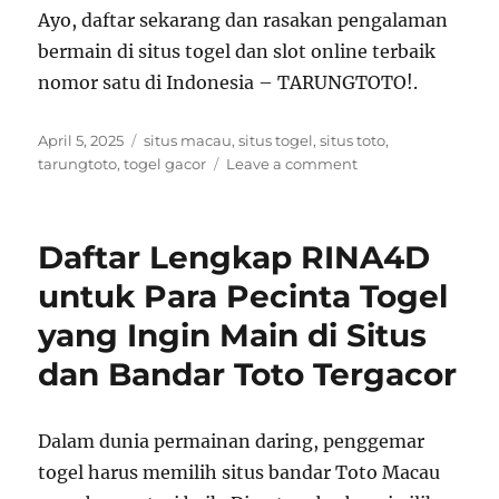
Ayo, daftar sekarang dan rasakan pengalaman
bermain di situs togel dan slot online terbaik
nomor satu di Indonesia – TARUNGTOTO!.
Posted
Tags
April 5, 2025
situs macau
,
situs togel
,
situs toto
,
on
on
tarungtoto
,
togel gacor
Leave a comment
TARUNGTOTO
Link
Slot
Daftar Lengkap RINA4D
Gacor
Online
untuk Para Pecinta Togel
dan
yang Ingin Main di Situs
Bandar
Togel
dan Bandar Toto Tergacor
Macau
Teraman
untuk
Dalam dunia permainan daring, penggemar
Semua
Pemain
togel harus memilih situs bandar Toto Macau