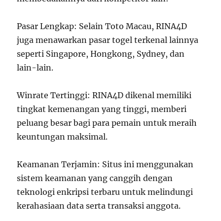
Pasar Lengkap: Selain Toto Macau, RINA4D
juga menawarkan pasar togel terkenal lainnya
seperti Singapore, Hongkong, Sydney, dan
lain-lain.
Winrate Tertinggi: RINA4D dikenal memiliki
tingkat kemenangan yang tinggi, memberi
peluang besar bagi para pemain untuk meraih
keuntungan maksimal.
Keamanan Terjamin: Situs ini menggunakan
sistem keamanan yang canggih dengan
teknologi enkripsi terbaru untuk melindungi
kerahasiaan data serta transaksi anggota.