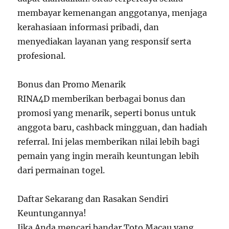
membayar kemenangan anggotanya, menjaga
kerahasiaan informasi pribadi, dan
menyediakan layanan yang responsif serta
profesional.
Bonus dan Promo Menarik
RINA4D memberikan berbagai bonus dan
promosi yang menarik, seperti bonus untuk
anggota baru, cashback mingguan, dan hadiah
referral. Ini jelas memberikan nilai lebih bagi
pemain yang ingin meraih keuntungan lebih
dari permainan togel.
Daftar Sekarang dan Rasakan Sendiri
Keuntungannya!
Jika Anda mencari bandar Toto Macau yang