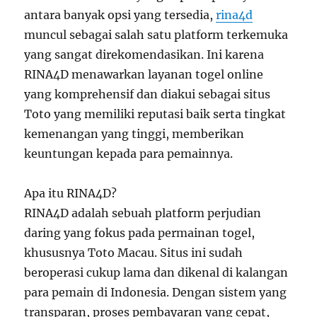
antara banyak opsi yang tersedia,
rina4d
muncul sebagai salah satu platform terkemuka
yang sangat direkomendasikan. Ini karena
RINA4D menawarkan layanan togel online
yang komprehensif dan diakui sebagai situs
Toto yang memiliki reputasi baik serta tingkat
kemenangan yang tinggi, memberikan
keuntungan kepada para pemainnya.
Apa itu RINA4D?
RINA4D adalah sebuah platform perjudian
daring yang fokus pada permainan togel,
khususnya Toto Macau. Situs ini sudah
beroperasi cukup lama dan dikenal di kalangan
para pemain di Indonesia. Dengan sistem yang
transparan, proses pembayaran yang cepat,