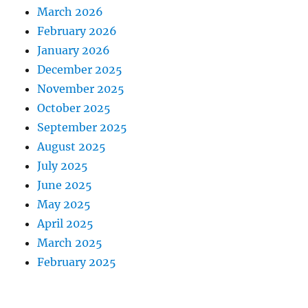
March 2026
February 2026
January 2026
December 2025
November 2025
October 2025
September 2025
August 2025
July 2025
June 2025
May 2025
April 2025
March 2025
February 2025