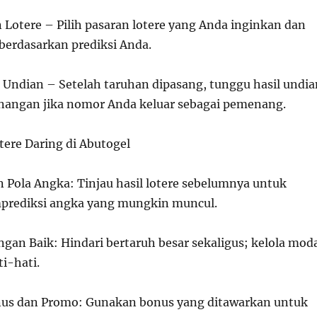
 Lotere – Pilih pasaran lotere yang Anda inginkan dan
berdasarkan prediksi Anda.
Undian – Setelah taruhan dipasang, tunggu hasil undia
nangan jika nomor Anda keluar sebagai pemenang.
tere Daring di Abutogel
n Pola Angka: Tinjau hasil lotere sebelumnya untuk
ediksi angka yang mungkin muncul.
gan Baik: Hindari bertaruh besar sekaligus; kelola mod
i-hati.
us dan Promo: Gunakan bonus yang ditawarkan untuk