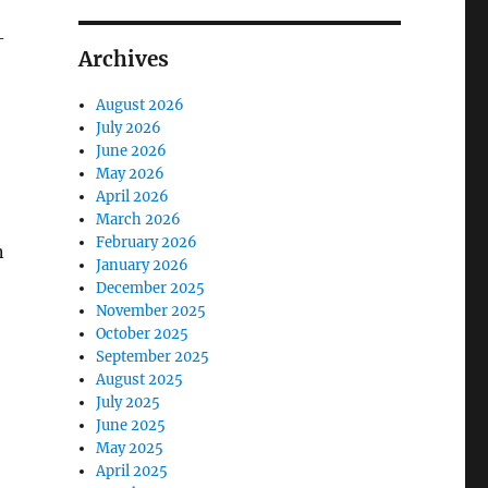
-
Archives
August 2026
July 2026
June 2026
May 2026
April 2026
March 2026
February 2026
n
January 2026
December 2025
November 2025
October 2025
September 2025
August 2025
July 2025
June 2025
May 2025
April 2025