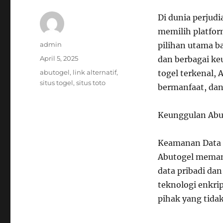
Di dunia perjud
memilih platfor
Author
admin
pilihan utama 
Posted
April 5, 2025
dan berbagai ke
on
Tags
abutogel
,
link alternatif
,
togel terkenal,
situs togel
,
situs toto
bermanfaat, dan
Keunggulan Abut
Keamanan Data 
Abutogel meman
data pribadi d
teknologi enkrip
pihak yang tidak