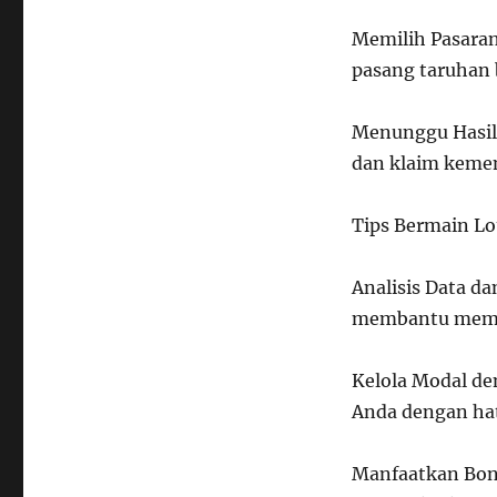
Memilih Pasaran
pasang taruhan 
Menunggu Hasil 
dan klaim keme
Tips Bermain Lo
Analisis Data da
membantu mempr
Kelola Modal den
Anda dengan hat
Manfaatkan Bon