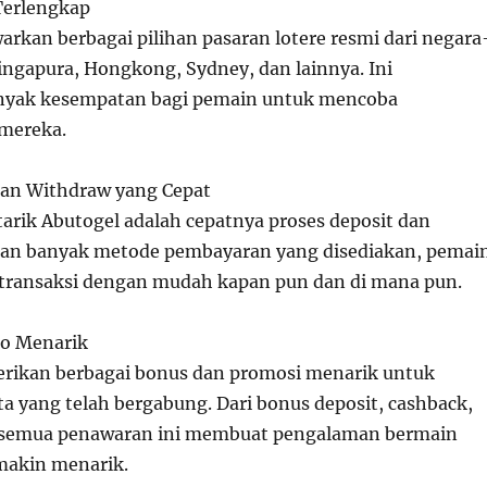
Terlengkap
rkan berbagai pilihan pasaran lotere resmi dari negara
Singapura, Hongkong, Sydney, dan lainnya. Ini
yak kesempatan bagi pemain untuk mencoba
mereka.
dan Withdraw yang Cepat
tarik Abutogel adalah cepatnya proses deposit dan
gan banyak metode pembayaran yang disediakan, pemai
transaksi dengan mudah kapan pun dan di mana pun.
o Menarik
rikan berbagai bonus dan promosi menarik untuk
ta yang telah bergabung. Dari bonus deposit, cashback,
l, semua penawaran ini membuat pengalaman bermain
emakin menarik.