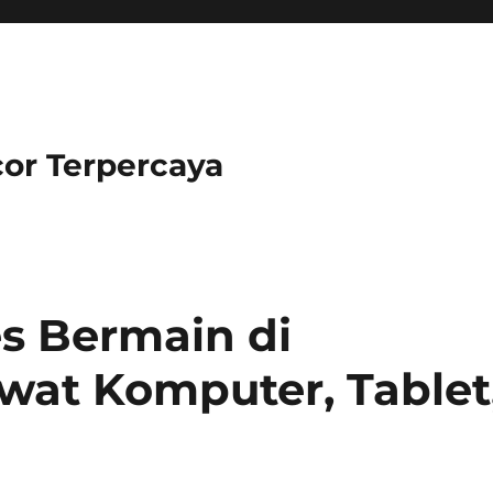
or Terpercaya
 Bermain di
ewat Komputer, Tablet