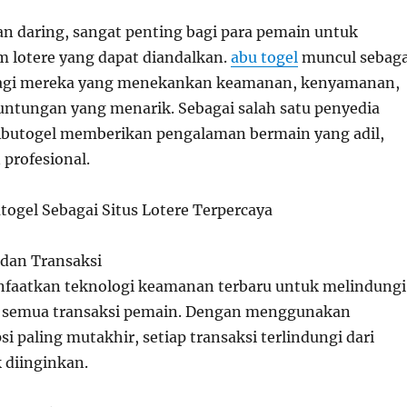
ian daring, sangat penting bagi para pemain untuk
m lotere yang dapat diandalkan.
abu togel
muncul sebaga
bagi mereka yang menekankan keamanan, kenyamanan,
untungan yang menarik. Sebagai salah satu penyedia
 Abutogel memberikan pengalaman bermain yang adil,
 profesional.
ogel Sebagai Situs Lotere Terpercaya
dan Transaksi
faatkan teknologi keamanan terbaru untuk melindungi
an semua transaksi pemain. Dengan menggunakan
si paling mutakhir, setiap transaksi terlindungi dari
 diinginkan.