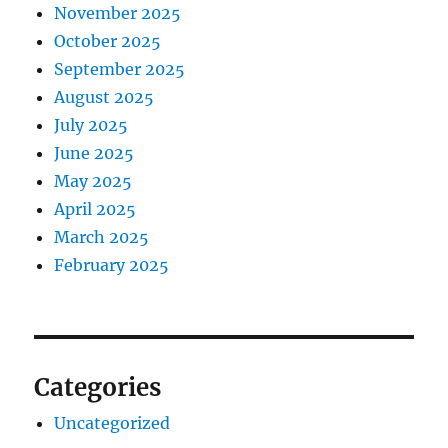
November 2025
October 2025
September 2025
August 2025
July 2025
June 2025
May 2025
April 2025
March 2025
February 2025
Categories
Uncategorized