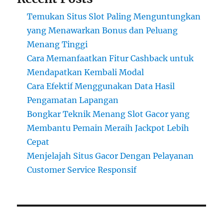
Temukan Situs Slot Paling Menguntungkan
yang Menawarkan Bonus dan Peluang
Menang Tinggi
Cara Memanfaatkan Fitur Cashback untuk
Mendapatkan Kembali Modal
Cara Efektif Menggunakan Data Hasil
Pengamatan Lapangan
Bongkar Teknik Menang Slot Gacor yang
Membantu Pemain Meraih Jackpot Lebih
Cepat
Menjelajah Situs Gacor Dengan Pelayanan
Customer Service Responsif