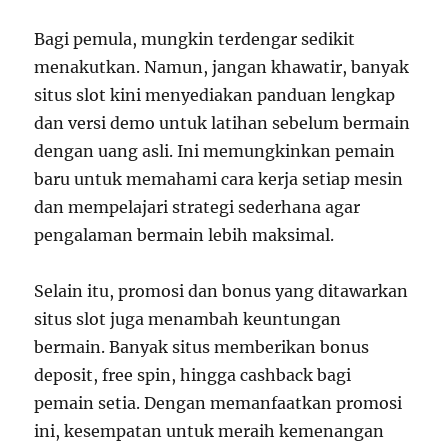
Bagi pemula, mungkin terdengar sedikit
menakutkan. Namun, jangan khawatir, banyak
situs slot kini menyediakan panduan lengkap
dan versi demo untuk latihan sebelum bermain
dengan uang asli. Ini memungkinkan pemain
baru untuk memahami cara kerja setiap mesin
dan mempelajari strategi sederhana agar
pengalaman bermain lebih maksimal.
Selain itu, promosi dan bonus yang ditawarkan
situs slot juga menambah keuntungan
bermain. Banyak situs memberikan bonus
deposit, free spin, hingga cashback bagi
pemain setia. Dengan memanfaatkan promosi
ini, kesempatan untuk meraih kemenangan