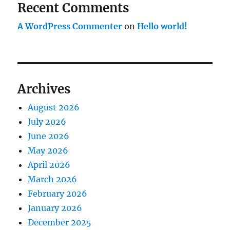
Recent Comments
A WordPress Commenter
on
Hello world!
Archives
August 2026
July 2026
June 2026
May 2026
April 2026
March 2026
February 2026
January 2026
December 2025