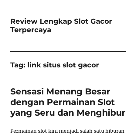
Review Lengkap Slot Gacor
Terpercaya
Tag:
link situs slot gacor
Sensasi Menang Besar
dengan Permainan Slot
yang Seru dan Menghibur
Permainan slot kini menjadi salah satu hiburan