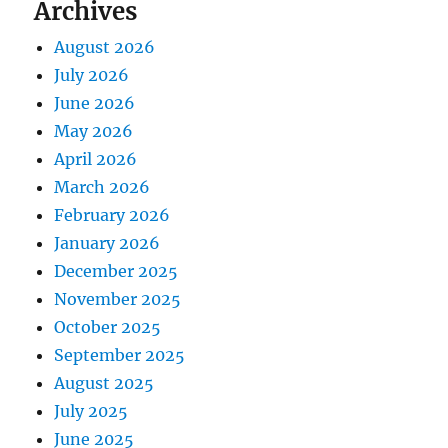
Archives
August 2026
July 2026
June 2026
May 2026
April 2026
March 2026
February 2026
January 2026
December 2025
November 2025
October 2025
September 2025
August 2025
July 2025
June 2025