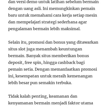
dan versi demo untuk latihan sebelum bermain
dengan uang asli. Ini memungkinkan pemain
baru untuk memahami cara kerja setiap mesin
dan mempelajari strategi sederhana agar
pengalaman bermain lebih maksimal.
Selain itu, promosi dan bonus yang ditawarkan
situs slot juga menambah keuntungan
bermain. Banyak situs memberikan bonus
deposit, free spin, hingga cashback bagi
pemain setia. Dengan memanfaatkan promosi
ini, kesempatan untuk meraih kemenangan
lebih besar pun semakin terbuka.
Tidak kalah penting, keamanan dan
kenyamanan bermain menjadi faktor utama