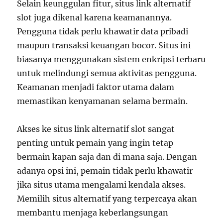
Selain keunggulan fitur, situs link alternatif
slot juga dikenal karena keamanannya.
Pengguna tidak perlu khawatir data pribadi
maupun transaksi keuangan bocor. Situs ini
biasanya menggunakan sistem enkripsi terbaru
untuk melindungi semua aktivitas pengguna.
Keamanan menjadi faktor utama dalam
memastikan kenyamanan selama bermain.
Akses ke situs link alternatif slot sangat
penting untuk pemain yang ingin tetap
bermain kapan saja dan di mana saja. Dengan
adanya opsi ini, pemain tidak perlu khawatir
jika situs utama mengalami kendala akses.
Memilih situs alternatif yang terpercaya akan
membantu menjaga keberlangsungan