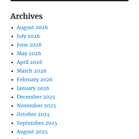
Archives
August 2026
July 2026
June 2026
May 2026
April 2026
March 2026
February 2026
January 2026
December 2025
November 2025
October 2025
September 2025
August 2025