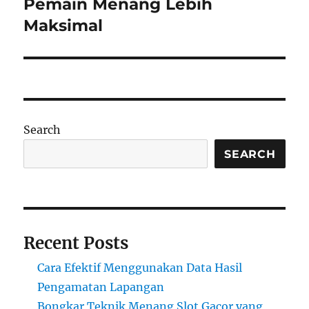
Pemain Menang Lebih
Maksimal
Search
SEARCH
Recent Posts
Cara Efektif Menggunakan Data Hasil
Pengamatan Lapangan
Bongkar Teknik Menang Slot Gacor yang