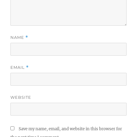
NAME
*
EMAIL
*
WEBSITE
Save my name, email, and website in this browser for