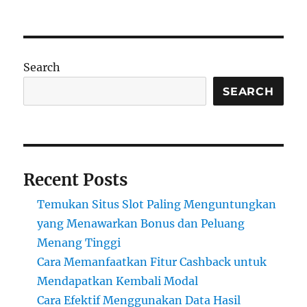
Search
SEARCH
Recent Posts
Temukan Situs Slot Paling Menguntungkan
yang Menawarkan Bonus dan Peluang
Menang Tinggi
Cara Memanfaatkan Fitur Cashback untuk
Mendapatkan Kembali Modal
Cara Efektif Menggunakan Data Hasil