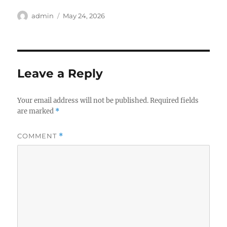
Author
Posted
admin
May 24, 2026
on
Leave a Reply
Your email address will not be published.
Required fields
are marked
*
COMMENT
*