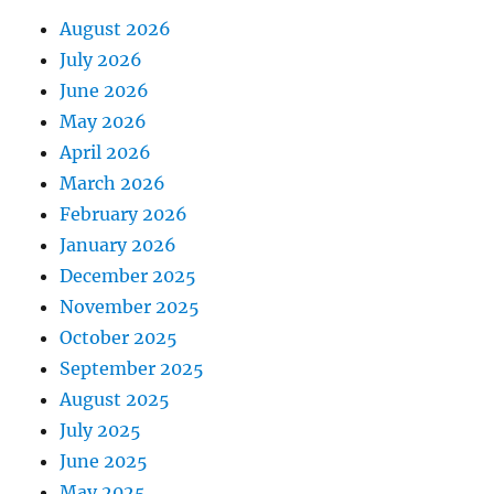
August 2026
July 2026
June 2026
May 2026
April 2026
March 2026
February 2026
January 2026
December 2025
November 2025
October 2025
September 2025
August 2025
July 2025
June 2025
May 2025