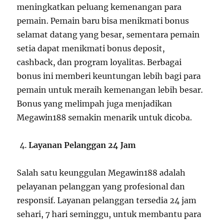
meningkatkan peluang kemenangan para
pemain. Pemain baru bisa menikmati bonus
selamat datang yang besar, sementara pemain
setia dapat menikmati bonus deposit,
cashback, dan program loyalitas. Berbagai
bonus ini memberi keuntungan lebih bagi para
pemain untuk meraih kemenangan lebih besar.
Bonus yang melimpah juga menjadikan
Megawin188 semakin menarik untuk dicoba.
Layanan Pelanggan 24 Jam
Salah satu keunggulan Megawin188 adalah
pelayanan pelanggan yang profesional dan
responsif. Layanan pelanggan tersedia 24 jam
sehari, 7 hari seminggu, untuk membantu para