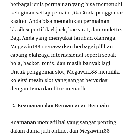
berbagai jenis permainan yang bisa memenuhi
keinginan setiap pemain. Jika Anda penggemar
kasino, Anda bisa memainkan permainan
klasik seperti blackjack, baccarat, dan roulette.
Bagi Anda yang menyukai taruhan olahraga,
Megawin188 menawarkan berbagai pilihan
cabang olahraga internasional seperti sepak
bola, basket, tenis, dan masih banyak lagi.
Untuk penggemar slot, Megawin188 memiliki
koleksi mesin slot yang sangat bervariasi
dengan tema dan fitur menarik.
Keamanan dan Kenyamanan Bermain
Keamanan menjadi hal yang sangat penting
dalam dunia judi online, dan Megawin188