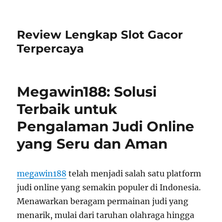
Review Lengkap Slot Gacor
Terpercaya
Megawin188: Solusi
Terbaik untuk
Pengalaman Judi Online
yang Seru dan Aman
megawin188
telah menjadi salah satu platform
judi online yang semakin populer di Indonesia.
Menawarkan beragam permainan judi yang
menarik, mulai dari taruhan olahraga hingga