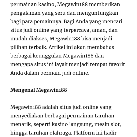
permainan kasino, Megawin188 memberikan
pengalaman yang seru dan menguntungkan
bagi para pemainnya. Bagi Anda yang mencari
situs judi online yang terpercaya, aman, dan
mudah diakses, Megawin188 bisa menjadi
pilihan terbaik. Artikel ini akan membahas
berbagai keunggulan Megawin188 dan
mengapa situs ini layak menjadi tempat favorit
Anda dalam bermain judi online.
Mengenal Megawin188
Megawin188 adalah situs judi online yang
menyediakan berbagai permainan taruhan
menarik, seperti kasino langsung, mesin slot,
hingga taruhan olahraga. Platform ini hadir