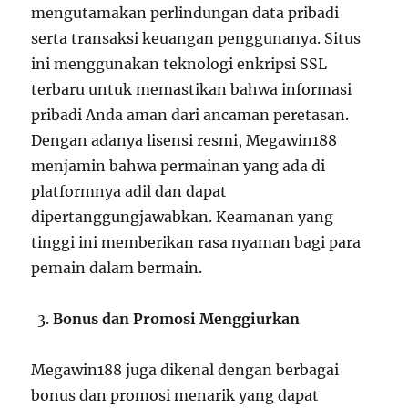
mengutamakan perlindungan data pribadi
serta transaksi keuangan penggunanya. Situs
ini menggunakan teknologi enkripsi SSL
terbaru untuk memastikan bahwa informasi
pribadi Anda aman dari ancaman peretasan.
Dengan adanya lisensi resmi, Megawin188
menjamin bahwa permainan yang ada di
platformnya adil dan dapat
dipertanggungjawabkan. Keamanan yang
tinggi ini memberikan rasa nyaman bagi para
pemain dalam bermain.
Bonus dan Promosi Menggiurkan
Megawin188 juga dikenal dengan berbagai
bonus dan promosi menarik yang dapat