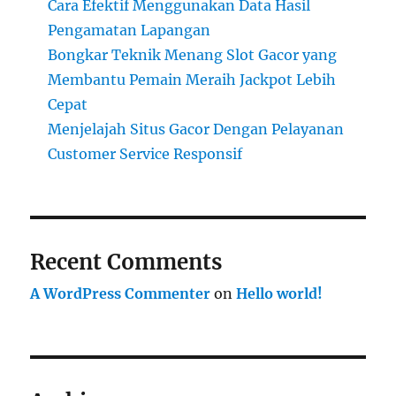
Cara Efektif Menggunakan Data Hasil
Pengamatan Lapangan
Bongkar Teknik Menang Slot Gacor yang
Membantu Pemain Meraih Jackpot Lebih
Cepat
Menjelajah Situs Gacor Dengan Pelayanan
Customer Service Responsif
Recent Comments
A WordPress Commenter
on
Hello world!