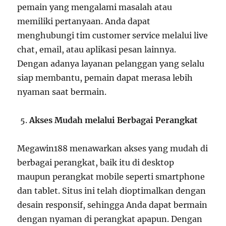
pemain yang mengalami masalah atau
memiliki pertanyaan. Anda dapat
menghubungi tim customer service melalui live
chat, email, atau aplikasi pesan lainnya.
Dengan adanya layanan pelanggan yang selalu
siap membantu, pemain dapat merasa lebih
nyaman saat bermain.
Akses Mudah melalui Berbagai Perangkat
Megawin188 menawarkan akses yang mudah di
berbagai perangkat, baik itu di desktop
maupun perangkat mobile seperti smartphone
dan tablet. Situs ini telah dioptimalkan dengan
desain responsif, sehingga Anda dapat bermain
dengan nyaman di perangkat apapun. Dengan