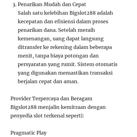
Penarikan Mudah dan Cepat
Salah satu kelebihan Bigslot288 adalah
kecepatan dan efisiensi dalam proses
penarikan dana. Setelah meraih
kemenangan, uang dapat langsung
ditransfer ke rekening dalam beberapa
menit, tanpa biaya potongan dan
persyaratan yang rumit. Sistem otomatis
yang digunakan memastikan transaksi
berjalan cepat dan aman.
Provider Terpercaya dan Beragam
Bigslot288 menjalin kemitraan dengan
penyedia slot terkenal seperti:
Pragmatic Play