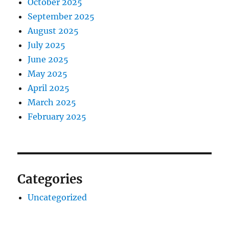
October 2025
September 2025
August 2025
July 2025
June 2025
May 2025
April 2025
March 2025
February 2025
Categories
Uncategorized