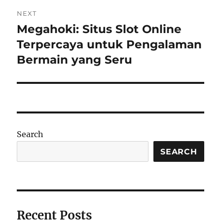
NEXT
Megahoki: Situs Slot Online
Next
post:
Terpercaya untuk Pengalaman
Bermain yang Seru
Search
SEARCH
Recent Posts