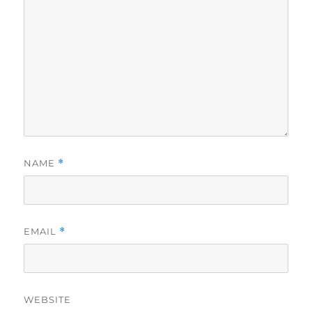
NAME
*
EMAIL
*
WEBSITE