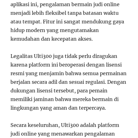
aplikasi ini, pengalaman bermain judi online
menjadi lebih fleksibel tanpa batasan waktu
atau tempat. Fitur ini sangat mendukung gaya
hidup modern yang mengutamakan
kemudahan dan kecepatan akses.
Legalitas Ulti300 juga tidak perlu diragukan
karena platform ini beroperasi dengan lisensi
resmi yang menjamin bahwa semua permainan
berjalan secara adil dan sesuai regulasi. Dengan
dukungan lisensi tersebut, para pemain
memiliki jaminan bahwa mereka bermain di
lingkungan yang aman dan terpercaya.
Secara keseluruhan, Ulti300 adalah platform
judi online yang menawarkan pengalaman