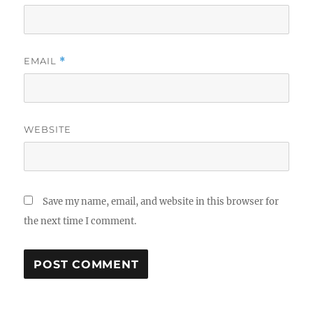
EMAIL
*
WEBSITE
Save my name, email, and website in this browser for
the next time I comment.