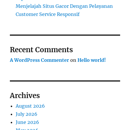
Menjelajah Situs Gacor Dengan Pelayanan
Customer Service Responsif
Recent Comments
A WordPress Commenter
on
Hello world!
Archives
August 2026
July 2026
June 2026