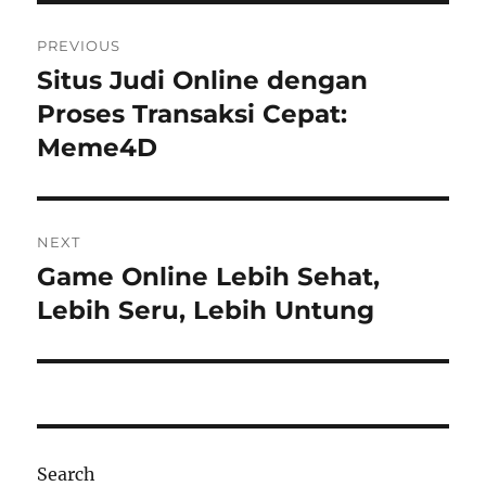
Post
PREVIOUS
navigation
Situs Judi Online dengan
Previous
post:
Proses Transaksi Cepat:
Meme4D
NEXT
Game Online Lebih Sehat,
Next
post:
Lebih Seru, Lebih Untung
Search