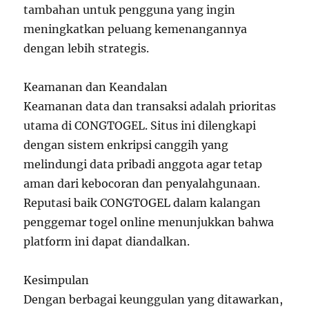
tambahan untuk pengguna yang ingin
meningkatkan peluang kemenangannya
dengan lebih strategis.
Keamanan dan Keandalan
Keamanan data dan transaksi adalah prioritas
utama di CONGTOGEL. Situs ini dilengkapi
dengan sistem enkripsi canggih yang
melindungi data pribadi anggota agar tetap
aman dari kebocoran dan penyalahgunaan.
Reputasi baik CONGTOGEL dalam kalangan
penggemar togel online menunjukkan bahwa
platform ini dapat diandalkan.
Kesimpulan
Dengan berbagai keunggulan yang ditawarkan,