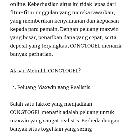
online. Keberhasilan situs ini tidak lepas dari
fitur-fitur unggulan yang mereka tawarkan,
yang memberikan kenyamanan dan kepuasan
kepada para pemain. Dengan peluang maxwin
yang besar, penarikan dana yang cepat, serta
deposit yang terjangkau, CONGTOGEL menarik
banyak perhatian.
Alasan Memilih CONGTOGEL?
Peluang Maxwin yang Realistis
Salah satu faktor yang menjadikan
CONGTOGEL menarik adalah peluang untuk
maxwin yang sangat realistis. Berbeda dengan
banyak situs togel lain yang sering