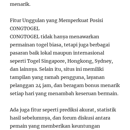
menarik.
Fitur Unggulan yang Memperkuat Posisi
CONGTOGEL
CONGTOGEL tidak hanya menawarkan
permainan togel biasa, tetapi juga berbagai
pasaran baik lokal maupun internasional
seperti Togel Singapore, Hongkong, Sydney,
dan lainnya. Selain itu, situs ini memiliki
tampilan yang ramah pengguna, layanan
pelanggan 24 jam, dan beragam bonus menarik
setiap hari yang menambah keseruan bermain.
Ada juga fitur seperti prediksi akurat, statistik
hasil sebelumnya, dan forum diskusi antara
pemain yang memberikan keuntungan