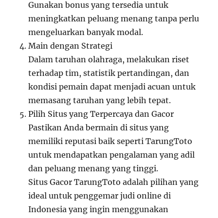
Gunakan bonus yang tersedia untuk
meningkatkan peluang menang tanpa perlu
mengeluarkan banyak modal.
Main dengan Strategi
Dalam taruhan olahraga, melakukan riset
terhadap tim, statistik pertandingan, dan
kondisi pemain dapat menjadi acuan untuk
memasang taruhan yang lebih tepat.
Pilih Situs yang Terpercaya dan Gacor
Pastikan Anda bermain di situs yang
memiliki reputasi baik seperti TarungToto
untuk mendapatkan pengalaman yang adil
dan peluang menang yang tinggi.
Situs Gacor TarungToto adalah pilihan yang
ideal untuk penggemar judi online di
Indonesia yang ingin menggunakan