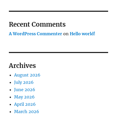
Recent Comments
A WordPress Commenter
on
Hello world!
Archives
August 2026
July 2026
June 2026
May 2026
April 2026
March 2026