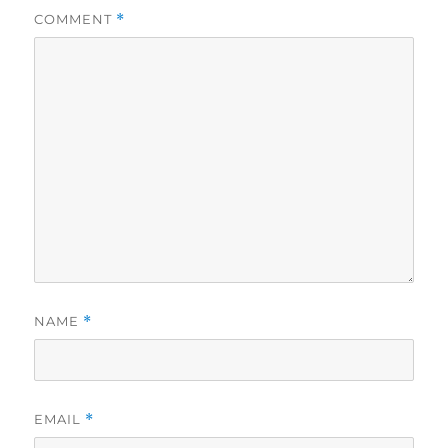
COMMENT
*
NAME
*
EMAIL
*