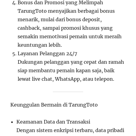
Bonus dan Promosi yang Melimpah
TarungToto menyajikan berbagai bonus
menarik, mulai dari bonus deposit,
cashback, sampai promosi khusus yang
semakin memotivasi pemain untuk meraih
keuntungan lebih.
Layanan Pelanggan 24/7
Dukungan pelanggan yang cepat dan ramah
siap membantu pemain kapan saja, baik
lewat live chat, WhatsApp, atau telepon.
Keunggulan Bermain di TarungToto
Keamanan Data dan Transaksi
Dengan sistem enkripsi terbaru, data pribadi