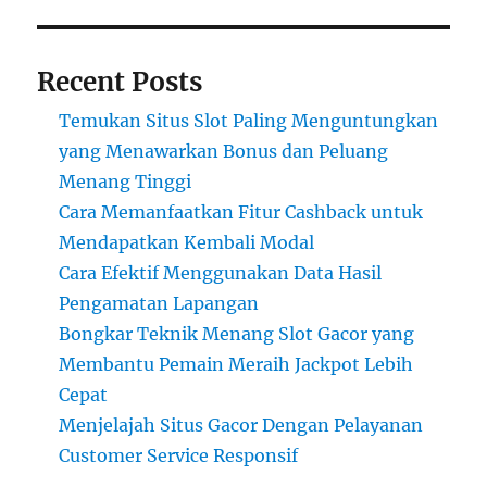
Recent Posts
Temukan Situs Slot Paling Menguntungkan
yang Menawarkan Bonus dan Peluang
Menang Tinggi
Cara Memanfaatkan Fitur Cashback untuk
Mendapatkan Kembali Modal
Cara Efektif Menggunakan Data Hasil
Pengamatan Lapangan
Bongkar Teknik Menang Slot Gacor yang
Membantu Pemain Meraih Jackpot Lebih
Cepat
Menjelajah Situs Gacor Dengan Pelayanan
Customer Service Responsif