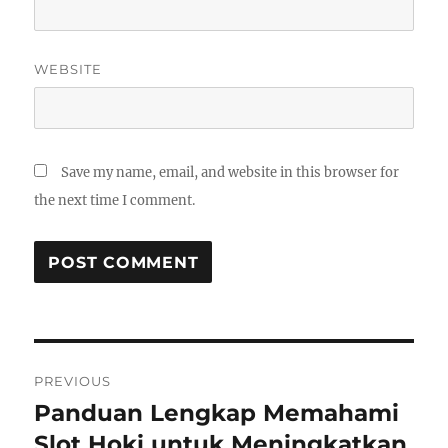
WEBSITE
Save my name, email, and website in this browser for
the next time I comment.
Post
PREVIOUS
navigation
Panduan Lengkap Memahami
Previous
post:
Slot Hoki untuk Meningkatkan