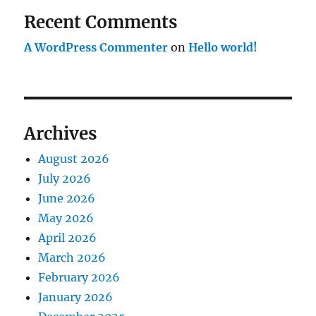
Recent Comments
A WordPress Commenter
on
Hello world!
Archives
August 2026
July 2026
June 2026
May 2026
April 2026
March 2026
February 2026
January 2026