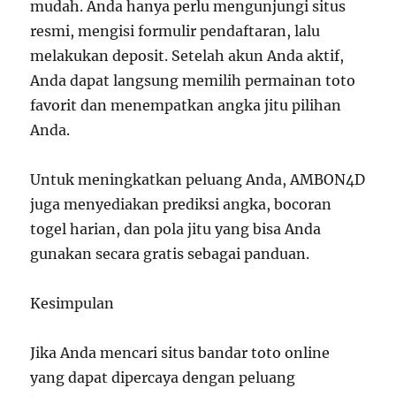
mudah. Anda hanya perlu mengunjungi situs
resmi, mengisi formulir pendaftaran, lalu
melakukan deposit. Setelah akun Anda aktif,
Anda dapat langsung memilih permainan toto
favorit dan menempatkan angka jitu pilihan
Anda.
Untuk meningkatkan peluang Anda, AMBON4D
juga menyediakan prediksi angka, bocoran
togel harian, dan pola jitu yang bisa Anda
gunakan secara gratis sebagai panduan.
Kesimpulan
Jika Anda mencari situs bandar toto online
yang dapat dipercaya dengan peluang