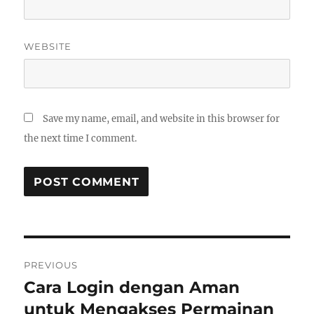
WEBSITE
Save my name, email, and website in this browser for
the next time I comment.
Post
PREVIOUS
navigation
Cara Login dengan Aman
Previous
post:
untuk Mengakses Permainan