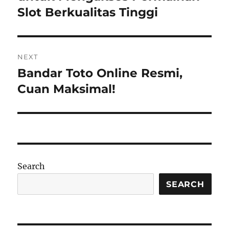
Slot Berkualitas Tinggi
NEXT
Bandar Toto Online Resmi,
Next
post:
Cuan Maksimal!
Search
SEARCH