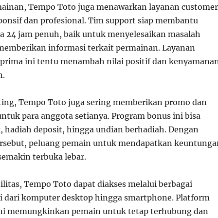
rmainan, Tempo Toto juga menawarkan layanan customer
sponsif dan profesional. Tim support siap membantu
a 24 jam penuh, baik untuk menyelesaikan masalah
emberikan informasi terkait permainan. Layanan
prima ini tentu menambah nilai positif dan kenyamana
n.
ting, Tempo Toto juga sering memberikan promo dan
ntuk para anggota setianya. Program bonus ini bisa
, hadiah deposit, hingga undian berhadiah. Dengan
ersebut, peluang pemain untuk mendapatkan keuntunga
semakin terbuka lebar.
bilitas, Tempo Toto dapat diakses melalui berbagai
i dari komputer desktop hingga smartphone. Platform
ini memungkinkan pemain untuk tetap terhubung dan