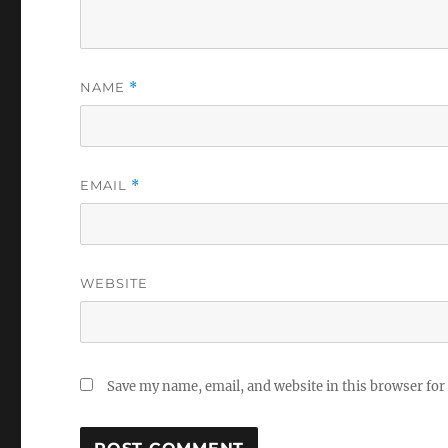
NAME
*
EMAIL
*
WEBSITE
Save my name, email, and website in this browser for