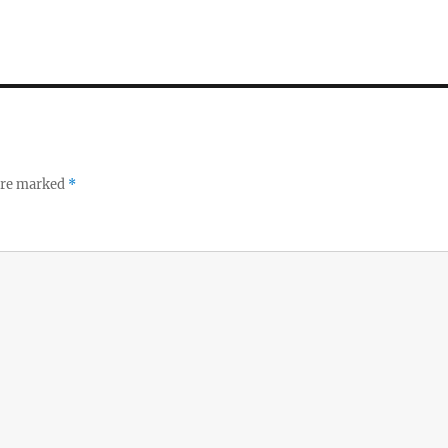
 are marked
*