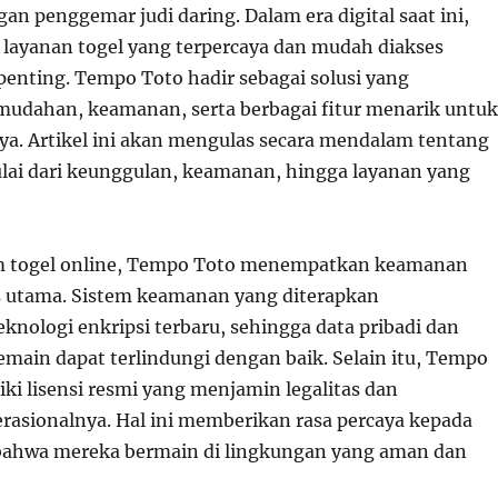
gan penggemar judi daring. Dalam era digital saat ini,
layanan togel yang terpercaya dan mudah diakses
penting. Tempo Toto hadir sebagai solusi yang
udahan, keamanan, serta berbagai fitur menarik untuk
a. Artikel ini akan mengulas secara mendalam tentang
ai dari keunggulan, keamanan, hingga layanan yang
rm togel online, Tempo Toto menempatkan keamanan
as utama. Sistem keamanan yang diterapkan
nologi enkripsi terbaru, sehingga data pribadi dan
emain dapat terlindungi dengan baik. Selain itu, Tempo
ki lisensi resmi yang menjamin legalitas dan
erasionalnya. Hal ini memberikan rasa percaya kepada
bahwa mereka bermain di lingkungan yang aman dan