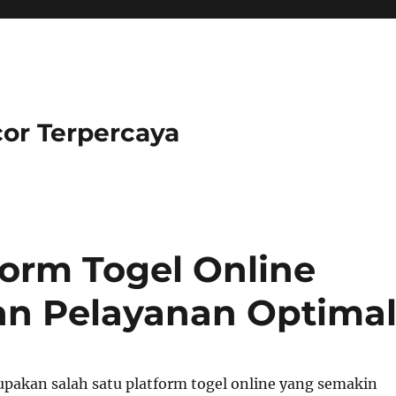
or Terpercaya
form Togel Online
an Pelayanan Optima
pakan salah satu platform togel online yang semakin