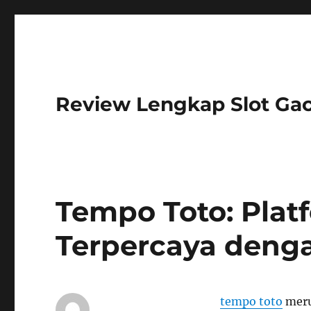
Review Lengkap Slot Gac
Tempo Toto: Plat
Terpercaya deng
tempo toto
meru