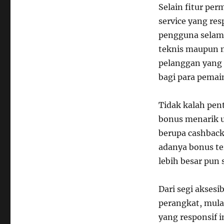
Selain fitur pe
service yang re
pengguna selam
teknis maupun m
pelanggan yang 
bagi para pemai
Tidak kalah pen
bonus menarik u
berupa cashback
adanya bonus t
lebih besar pun 
Dari segi aksesi
perangkat, mula
yang responsif 