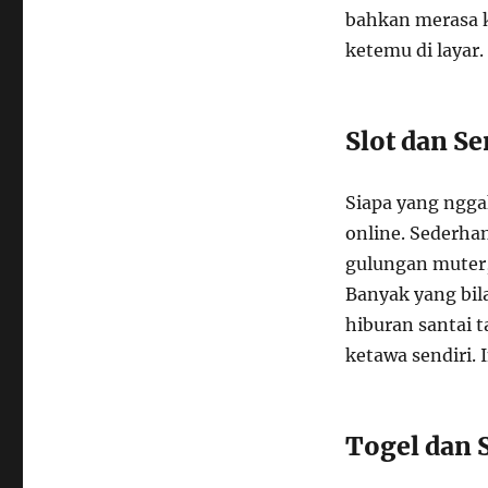
bahkan merasa 
ketemu di layar.
Slot dan S
Siapa yang ngga
online. Sederhan
gulungan muter,
Banyak yang bil
hiburan santai t
ketawa sendiri.
Togel dan 