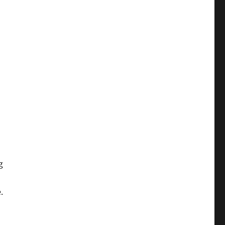
g
e
.