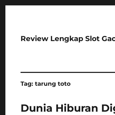
Review Lengkap Slot Gac
Tag:
tarung toto
Dunia Hiburan Dig