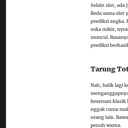
Selain slot, ada
Beda sama slot y
prediksi angka. 
suka mikir, nyus
muncul. Rasanya 
prediksi berhasi
Tarung Tot
Nah, balik lagi 
menganggapnya 
keseruan klasik
nggak cuma main 
orang lain. Bawa
penuh warna.