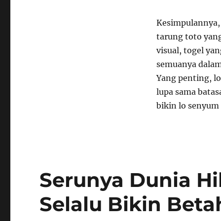
Kesimpulannya, 
tarung toto yan
visual, togel ya
semuanya dalam
Yang penting, lo
lupa sama batasa
bikin lo senyum 
Serunya Dunia Hi
Selalu Bikin Beta