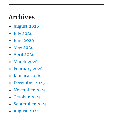
Archives
August 2026
July 2026
June 2026
May 2026
April 2026
March 2026
February 2026
January 2026
December 2025
November 2025
October 2025
September 2025
August 2025