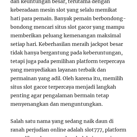
dan keuntungan besar, terutama dengan
keberadaan mesin slot yang selalu memikat
hati para pemain. Banyak pemain berbondong-
bondong mencari situs slot gacor yang mampu
memberikan peluang kemenangan maksimal
setiap hari. Keberhasilan meraih jackpot besar
tidak hanya bergantung pada keberuntungan,
tetapi juga pada pemilihan platform terpercaya
yang menyediakan layanan terbaik dan
permainan yang adil. Oleh karena itu, memilih
situs slot gacor terpercaya menjadi langkah
penting agar pengalaman bermain tetap
menyenangkan dan menguntungkan.
Salah satu nama yang sedang naik daun di
ranah perjudian online adalah slot777, platform