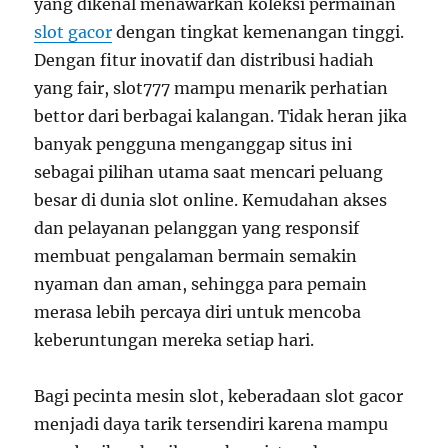
yang dikenal menawarkan koleksi permainan
slot gacor
dengan tingkat kemenangan tinggi.
Dengan fitur inovatif dan distribusi hadiah
yang fair, slot777 mampu menarik perhatian
bettor dari berbagai kalangan. Tidak heran jika
banyak pengguna menganggap situs ini
sebagai pilihan utama saat mencari peluang
besar di dunia slot online. Kemudahan akses
dan pelayanan pelanggan yang responsif
membuat pengalaman bermain semakin
nyaman dan aman, sehingga para pemain
merasa lebih percaya diri untuk mencoba
keberuntungan mereka setiap hari.
Bagi pecinta mesin slot, keberadaan slot gacor
menjadi daya tarik tersendiri karena mampu