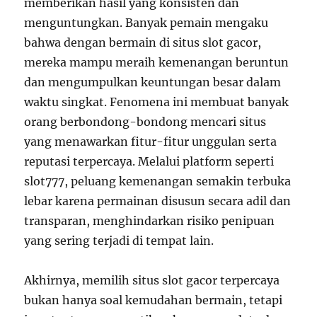
memberikan hasil yang konsisten dan
menguntungkan. Banyak pemain mengaku
bahwa dengan bermain di situs slot gacor,
mereka mampu meraih kemenangan beruntun
dan mengumpulkan keuntungan besar dalam
waktu singkat. Fenomena ini membuat banyak
orang berbondong-bondong mencari situs
yang menawarkan fitur-fitur unggulan serta
reputasi terpercaya. Melalui platform seperti
slot777, peluang kemenangan semakin terbuka
lebar karena permainan disusun secara adil dan
transparan, menghindarkan risiko penipuan
yang sering terjadi di tempat lain.
Akhirnya, memilih situs slot gacor terpercaya
bukan hanya soal kemudahan bermain, tetapi