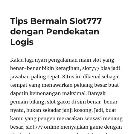
Situs
Slot777
Gacor
Tips Bermain Slot777
yang
Stabil
dengan Pendekatan
dan
Logis
Aman
Kalau lagi nyari pengalaman main slot yang
benar-benar bikin ketagihan, slot777 bisa jadi
jawaban paling tepat. Situs ini dikenal sebagai
tempat yang menawarkan peluang besar buat
dapetin kemenangan maksimal. Banyak
pemain bilang, slot gacor di sini benar-benar
nyata, bukan sekadar janji kosong. Jadi, buat
kamu yang pengen merasakan sensasi menang
besar, slot777 online menyajikan game dengan