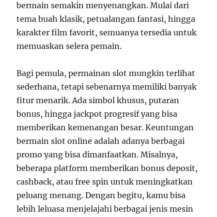
bermain semakin menyenangkan. Mulai dari
tema buah klasik, petualangan fantasi, hingga
karakter film favorit, semuanya tersedia untuk
memuaskan selera pemain.
Bagi pemula, permainan slot mungkin terlihat
sederhana, tetapi sebenarnya memiliki banyak
fitur menarik. Ada simbol khusus, putaran
bonus, hingga jackpot progresif yang bisa
memberikan kemenangan besar. Keuntungan
bermain slot online adalah adanya berbagai
promo yang bisa dimanfaatkan. Misalnya,
beberapa platform memberikan bonus deposit,
cashback, atau free spin untuk meningkatkan
peluang menang. Dengan begitu, kamu bisa
lebih leluasa menjelajahi berbagai jenis mesin