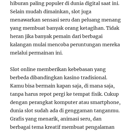
hiburan paling populer di dunia digital saat ini.
Selain mudah dimainkan, slot juga
menawarkan sensasi seru dan peluang menang
yang membuat banyak orang ketagihan. Tidak
heran jika banyak pemain dari berbagai
kalangan mulai mencoba peruntungan mereka
melalui permainan ini.
Slot online memberikan kebebasan yang
berbeda dibandingkan kasino tradisional.
Kamu bisa bermain kapan saja, di mana saja,
tanpa harus repot pergi ke tempat fisik. Cukup
dengan perangkat komputer atau smartphone,
dunia slot sudah ada di genggaman tanganmu.
Grafis yang menarik, animasi seru, dan
berbagai tema kreatif membuat pengalaman