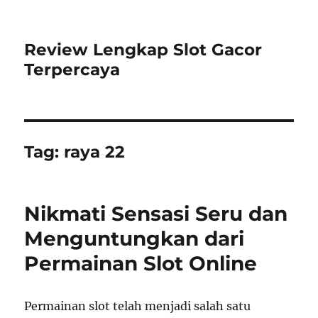
Review Lengkap Slot Gacor
Terpercaya
Tag:
raya 22
Nikmati Sensasi Seru dan
Menguntungkan dari
Permainan Slot Online
Permainan slot telah menjadi salah satu