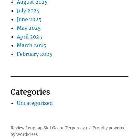
August 2025
July 2025
June 2025
May 2025
April 2025
March 2025
February 2025
Categories
Uncategorized
Review Lengkap Slot Gacor Terpercaya
Proudly powered
by WordPress