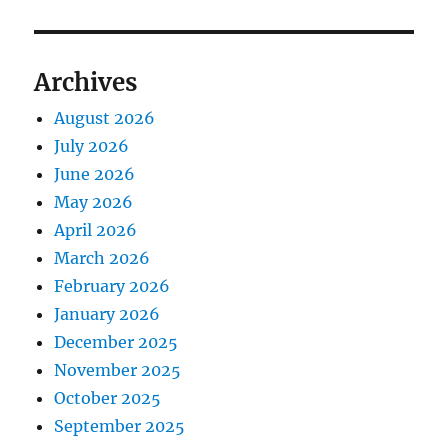
Archives
August 2026
July 2026
June 2026
May 2026
April 2026
March 2026
February 2026
January 2026
December 2025
November 2025
October 2025
September 2025