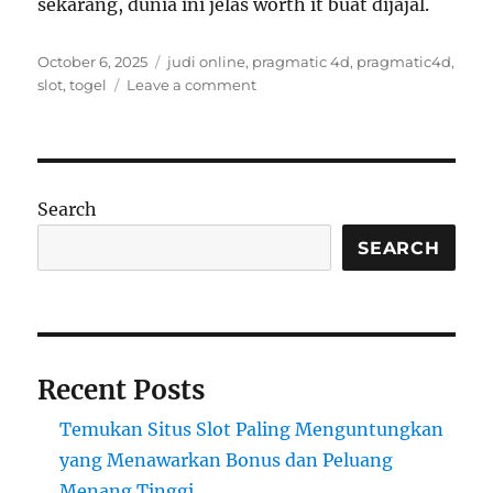
sekarang, dunia ini jelas worth it buat dijajal.
Posted
Tags
October 6, 2025
judi online
,
pragmatic 4d
,
pragmatic4d
,
on
on
slot
,
togel
Leave a comment
Menemukan
Cara
Baru
Bersenang-
senang
Search
di
Dunia
SEARCH
Digital
Recent Posts
Temukan Situs Slot Paling Menguntungkan
yang Menawarkan Bonus dan Peluang
Menang Tinggi