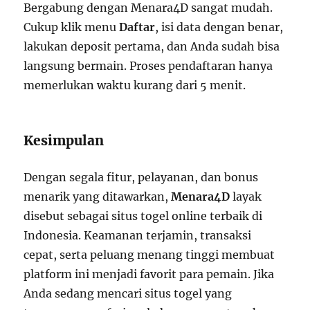
Bergabung dengan Menara4D sangat mudah.
Cukup klik menu
Daftar
, isi data dengan benar,
lakukan deposit pertama, dan Anda sudah bisa
langsung bermain. Proses pendaftaran hanya
memerlukan waktu kurang dari 5 menit.
Kesimpulan
Dengan segala fitur, pelayanan, dan bonus
menarik yang ditawarkan,
Menara4D
layak
disebut sebagai situs togel online terbaik di
Indonesia. Keamanan terjamin, transaksi
cepat, serta peluang menang tinggi membuat
platform ini menjadi favorit para pemain. Jika
Anda sedang mencari situs togel yang