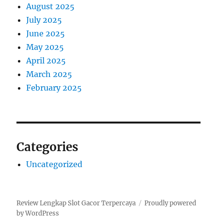
August 2025
July 2025
June 2025
May 2025
April 2025
March 2025
February 2025
Categories
Uncategorized
Review Lengkap Slot Gacor Terpercaya
Proudly powered
by WordPress