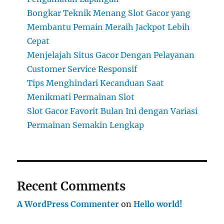
Bongkar Teknik Menang Slot Gacor yang
Membantu Pemain Meraih Jackpot Lebih
Cepat
Menjelajah Situs Gacor Dengan Pelayanan
Customer Service Responsif
Tips Menghindari Kecanduan Saat
Menikmati Permainan Slot
Slot Gacor Favorit Bulan Ini dengan Variasi
Permainan Semakin Lengkap
Recent Comments
A WordPress Commenter
on
Hello world!