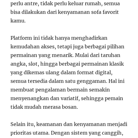
perlu antre, tidak perlu keluar rumah, semua
bisa dilakukan dari kenyamanan sofa favorit
kamu.
Platform ini tidak hanya menghadirkan
kemudahan akses, tetapi juga berbagai pilihan
permainan yang menarik. Mulai dari taruhan
angka, slot, hingga berbagai permainan klasik
yang dikemas ulang dalam format digital,
semua tersedia dalam satu genggaman. Hal ini
membuat pengalaman bermain semakin
menyenangkan dan variatif, sehingga pemain
tidak mudah merasa bosan.
Selain itu, keamanan dan kenyamanan menjadi
prioritas utama. Dengan sistem yang canggih,