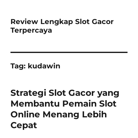
Review Lengkap Slot Gacor
Terpercaya
Tag:
kudawin
Strategi Slot Gacor yang
Membantu Pemain Slot
Online Menang Lebih
Cepat