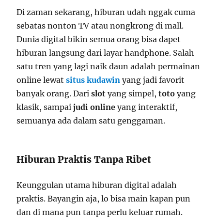
Lebih
Di zaman sekarang, hiburan udah nggak cuma
Cepat
sebatas nonton TV atau nongkrong di mall.
Dunia digital bikin semua orang bisa dapet
hiburan langsung dari layar handphone. Salah
satu tren yang lagi naik daun adalah permainan
online lewat
situs kudawin
yang jadi favorit
banyak orang. Dari
slot
yang simpel,
toto
yang
klasik, sampai
judi online
yang interaktif,
semuanya ada dalam satu genggaman.
Hiburan Praktis Tanpa Ribet
Keunggulan utama hiburan digital adalah
praktis. Bayangin aja, lo bisa main kapan pun
dan di mana pun tanpa perlu keluar rumah.