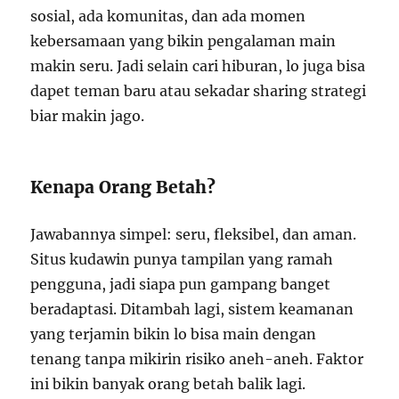
sosial, ada komunitas, dan ada momen
kebersamaan yang bikin pengalaman main
makin seru. Jadi selain cari hiburan, lo juga bisa
dapet teman baru atau sekadar sharing strategi
biar makin jago.
Kenapa Orang Betah?
Jawabannya simpel: seru, fleksibel, dan aman.
Situs kudawin punya tampilan yang ramah
pengguna, jadi siapa pun gampang banget
beradaptasi. Ditambah lagi, sistem keamanan
yang terjamin bikin lo bisa main dengan
tenang tanpa mikirin risiko aneh-aneh. Faktor
ini bikin banyak orang betah balik lagi.