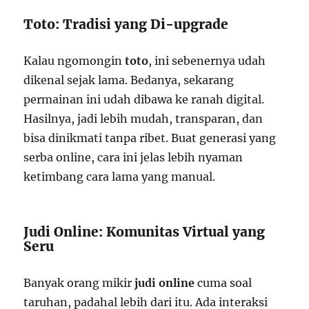
Toto: Tradisi yang Di-upgrade
Kalau ngomongin
toto
, ini sebenernya udah
dikenal sejak lama. Bedanya, sekarang
permainan ini udah dibawa ke ranah digital.
Hasilnya, jadi lebih mudah, transparan, dan
bisa dinikmati tanpa ribet. Buat generasi yang
serba online, cara ini jelas lebih nyaman
ketimbang cara lama yang manual.
Judi Online: Komunitas Virtual yang
Seru
Banyak orang mikir
judi online
cuma soal
taruhan, padahal lebih dari itu. Ada interaksi