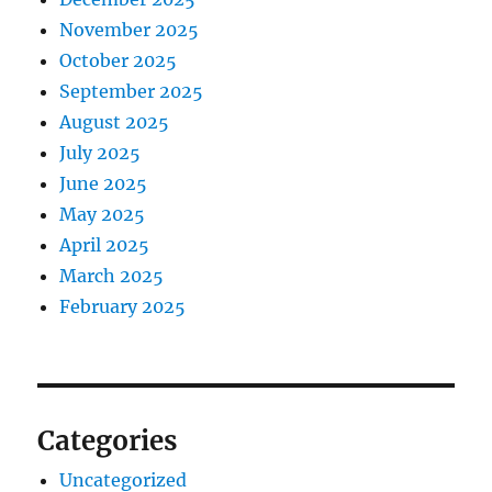
November 2025
October 2025
September 2025
August 2025
July 2025
June 2025
May 2025
April 2025
March 2025
February 2025
Categories
Uncategorized