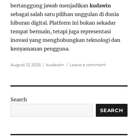
bertanggung jawab menjadikan
kudawin
sebagai salah satu pilihan unggulan di dunia
hiburan digital. Platform ini bukan sekadar
tempat bermain, tetapi juga representasi
inovasi yang menghubungkan teknologi dan
kenyamanan pengguna.
Posted
Tags
on
August 12, 2025
kudawin
Leave a comment
on
Inovasi
Hiburan
Digital
yang
Mengutamaka
Search
Kenyamanan
dan
SEARCH
Keamanan