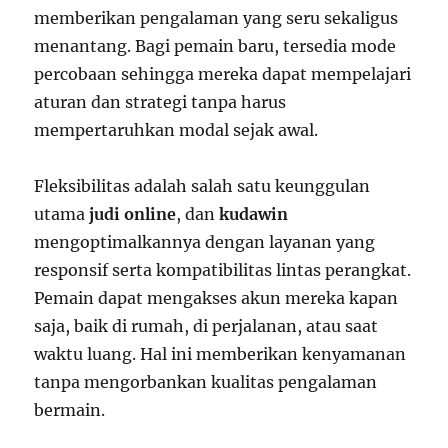
memberikan pengalaman yang seru sekaligus
menantang. Bagi pemain baru, tersedia mode
percobaan sehingga mereka dapat mempelajari
aturan dan strategi tanpa harus
mempertaruhkan modal sejak awal.
Fleksibilitas adalah salah satu keunggulan
utama
judi online
, dan
kudawin
mengoptimalkannya dengan layanan yang
responsif serta kompatibilitas lintas perangkat.
Pemain dapat mengakses akun mereka kapan
saja, baik di rumah, di perjalanan, atau saat
waktu luang. Hal ini memberikan kenyamanan
tanpa mengorbankan kualitas pengalaman
bermain.