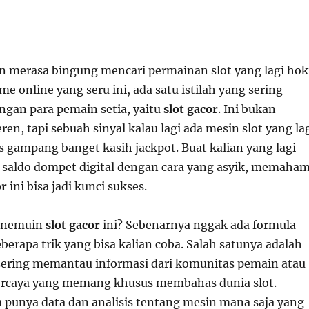
n merasa bingung mencari permainan slot yang lagi hok
me online yang seru ini, ada satu istilah yang sering
ngan para pemain setia, yaitu
slot gacor
. Ini bukan
en, tapi sebuah sinyal kalau lagi ada mesin slot yang la
s gampang banget kasih jackpot. Buat kalian yang lagi
saldo dompet digital dengan cara yang asyik, memaham
or
ini bisa jadi kunci sukses.
a nemuin
slot gacor
ini? Sebenarnya nggak ada formula
beberapa trik yang bisa kalian coba. Salah satunya adalah
ering memantau informasi dari komunitas pemain atau
percaya yang memang khusus membahas dunia slot.
 punya data dan analisis tentang mesin mana saja yang