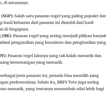
, di antaranya:
 (SGP):
Salah satu pasaran togel yang paling populer da
p hasil keluaran dari pasaran ini diambil dari hasil
i di Singapura.
 (HK):
Pasaran togel yang sering menjadi pilihan banya
adwal pengundian yang konsisten dan penghasilan yang
DY):
Pasaran togel lainnya yang tak kalah menarik dan
uang kemenangan yang menarik.
erbagai jenis pasaran ini, pemain bisa memilih yang
ngan preferensinya. Selain itu, BBFS Toto juga sering
mo menarik, yang tentunya menambah nilai lebih bagi