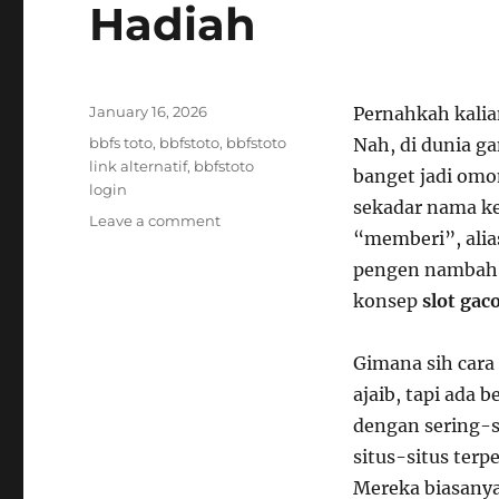
Hadiah
Posted
January 16, 2026
Pernahkah kalia
on
Tags
bbfs toto
,
bbfstoto
,
bbfstoto
Nah, di dunia ga
link alternatif
,
bbfstoto
banget jadi omo
login
sekadar nama ker
on
Leave a comment
“memberi”, alia
Manfaatkan
Turnamen
pengen nambah 
Slot
konsep
slot gac
untuk
Raih
Hadiah
Gimana sih car
ajaib, tapi ada 
dengan sering-s
situs-situs ter
Mereka biasanya