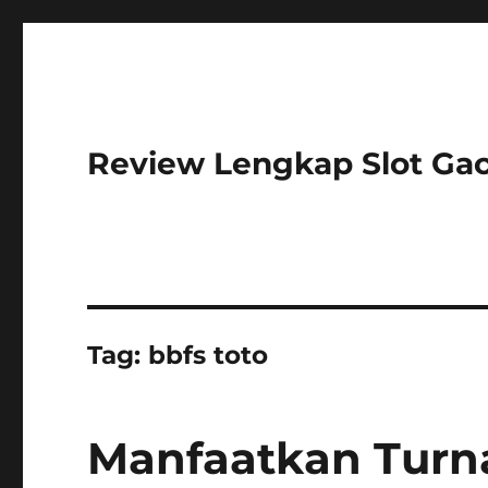
Review Lengkap Slot Gac
Tag:
bbfs toto
Manfaatkan Turn