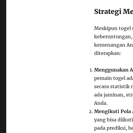
Strategi M
Meskipun togel
keberuntungan, 
kemenangan Anda
diterapkan:
Menggunakan A
pemain togel ad
secara statistik
ada jaminan, str
Anda.
Mengikuti Pola
yang bisa diikut
pada prediksi, 