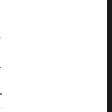
t
g
n
tu
m