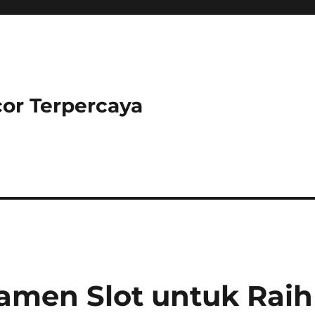
or Terpercaya
amen Slot untuk Raih