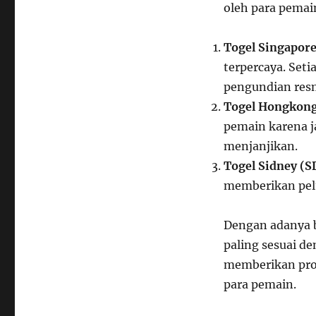
oleh para pemain
Togel Singapore
terpercaya. Setia
pengundian resm
Togel Hongkong
pemain karena j
menjanjikan.
Togel Sidney (S
memberikan pel
Dengan adanya b
paling sesuai de
memberikan pro
para pemain.