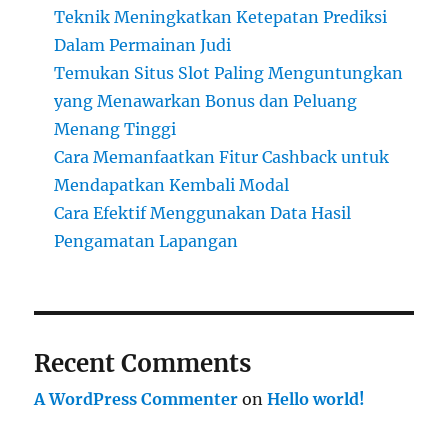
Teknik Meningkatkan Ketepatan Prediksi
Dalam Permainan Judi
Temukan Situs Slot Paling Menguntungkan
yang Menawarkan Bonus dan Peluang
Menang Tinggi
Cara Memanfaatkan Fitur Cashback untuk
Mendapatkan Kembali Modal
Cara Efektif Menggunakan Data Hasil
Pengamatan Lapangan
Recent Comments
A WordPress Commenter
on
Hello world!