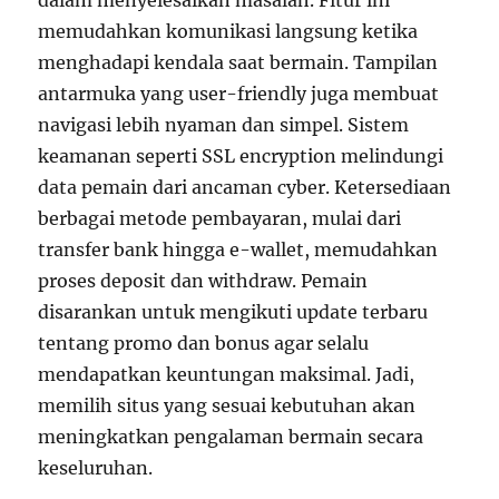
dalam menyelesaikan masalah. Fitur ini
memudahkan komunikasi langsung ketika
menghadapi kendala saat bermain. Tampilan
antarmuka yang user-friendly juga membuat
navigasi lebih nyaman dan simpel. Sistem
keamanan seperti SSL encryption melindungi
data pemain dari ancaman cyber. Ketersediaan
berbagai metode pembayaran, mulai dari
transfer bank hingga e-wallet, memudahkan
proses deposit dan withdraw. Pemain
disarankan untuk mengikuti update terbaru
tentang promo dan bonus agar selalu
mendapatkan keuntungan maksimal. Jadi,
memilih situs yang sesuai kebutuhan akan
meningkatkan pengalaman bermain secara
keseluruhan.