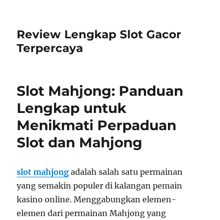
Review Lengkap Slot Gacor
Terpercaya
Slot Mahjong: Panduan
Lengkap untuk
Menikmati Perpaduan
Slot dan Mahjong
slot mahjong
adalah salah satu permainan
yang semakin populer di kalangan pemain
kasino online. Menggabungkan elemen-
elemen dari permainan Mahjong yang