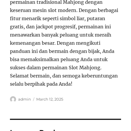
permainan tradisional Mahjong dengan
keseruan mesin slot modern. Dengan berbagai
fitur menarik seperti simbol liar, putaran
gratis, dan jackpot progresif, permainan ini
menawarkan banyak peluang untuk meraih
kemenangan besar. Dengan mengikuti
panduan ini dan bermain dengan bijak, Anda
bisa memaksimalkan peluang Anda untuk
sukses dalam permainan Slot Mahjong.
Selamat bermain, dan semoga keberuntungan
selalu berpihak pada Anda!
Author
Posted
admin
March 12, 2025
on