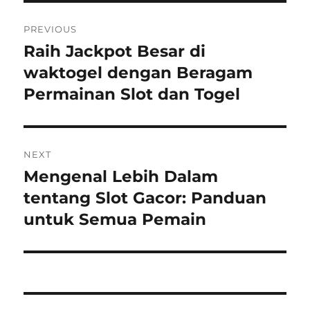
Post
PREVIOUS
navigation
Raih Jackpot Besar di
Previous
post:
waktogel dengan Beragam
Permainan Slot dan Togel
NEXT
Mengenal Lebih Dalam
Next
post:
tentang Slot Gacor: Panduan
untuk Semua Pemain