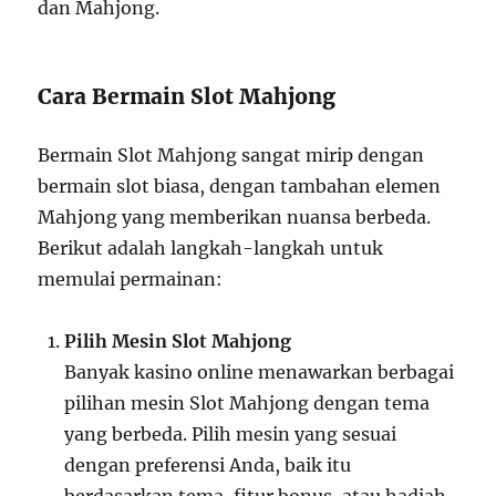
dan Mahjong.
Cara Bermain Slot Mahjong
Bermain Slot Mahjong sangat mirip dengan
bermain slot biasa, dengan tambahan elemen
Mahjong yang memberikan nuansa berbeda.
Berikut adalah langkah-langkah untuk
memulai permainan:
Pilih Mesin Slot Mahjong
Banyak kasino online menawarkan berbagai
pilihan mesin Slot Mahjong dengan tema
yang berbeda. Pilih mesin yang sesuai
dengan preferensi Anda, baik itu