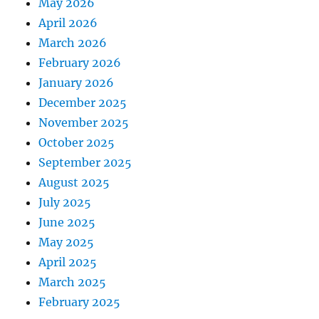
May 2026
April 2026
March 2026
February 2026
January 2026
December 2025
November 2025
October 2025
September 2025
August 2025
July 2025
June 2025
May 2025
April 2025
March 2025
February 2025