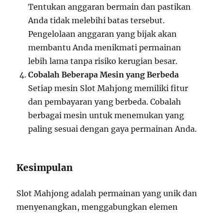
Tentukan anggaran bermain dan pastikan
Anda tidak melebihi batas tersebut.
Pengelolaan anggaran yang bijak akan
membantu Anda menikmati permainan
lebih lama tanpa risiko kerugian besar.
Cobalah Beberapa Mesin yang Berbeda
Setiap mesin Slot Mahjong memiliki fitur
dan pembayaran yang berbeda. Cobalah
berbagai mesin untuk menemukan yang
paling sesuai dengan gaya permainan Anda.
Kesimpulan
Slot Mahjong adalah permainan yang unik dan
menyenangkan, menggabungkan elemen