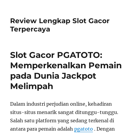
Review Lengkap Slot Gacor
Terpercaya
Slot Gacor PGATOTO:
Memperkenalkan Pemain
pada Dunia Jackpot
Melimpah
Dalam industri perjudian online, kehadiran
situs-situs menarik sangat ditunggu-tunggu.
Salah satu platform yang sedang terkenal di
antara para pemain adalah
pgatoto
. Dengan