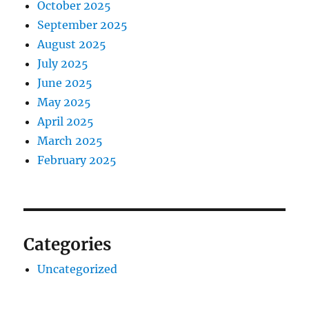
October 2025
September 2025
August 2025
July 2025
June 2025
May 2025
April 2025
March 2025
February 2025
Categories
Uncategorized