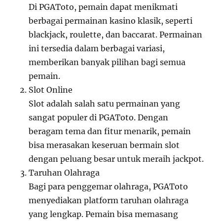
Di PGAToto, pemain dapat menikmati
berbagai permainan kasino klasik, seperti
blackjack, roulette, dan baccarat. Permainan
ini tersedia dalam berbagai variasi,
memberikan banyak pilihan bagi semua
pemain.
Slot Online
Slot adalah salah satu permainan yang
sangat populer di PGAToto. Dengan
beragam tema dan fitur menarik, pemain
bisa merasakan keseruan bermain slot
dengan peluang besar untuk meraih jackpot.
Taruhan Olahraga
Bagi para penggemar olahraga, PGAToto
menyediakan platform taruhan olahraga
yang lengkap. Pemain bisa memasang