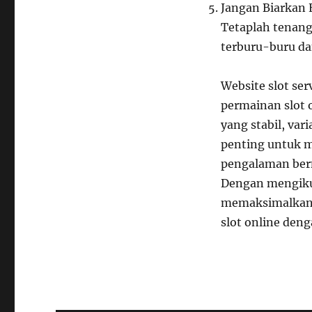
Jangan Biarkan
Tetaplah tenang
terburu-buru d
Website slot se
permainan slot 
yang stabil, var
penting untuk m
pengalaman ber
Dengan mengikut
memaksimalkan 
slot online den