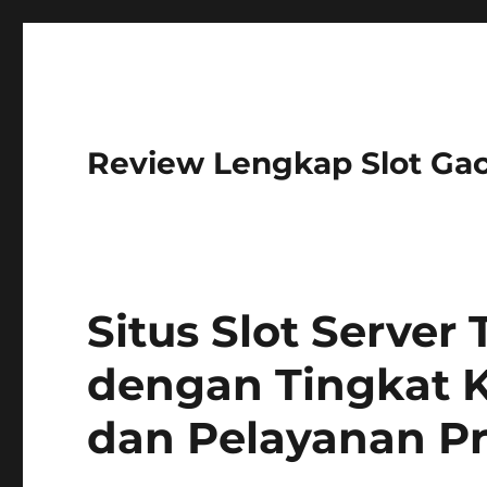
Review Lengkap Slot Gac
Situs Slot Server
dengan Tingkat 
dan Pelayanan P