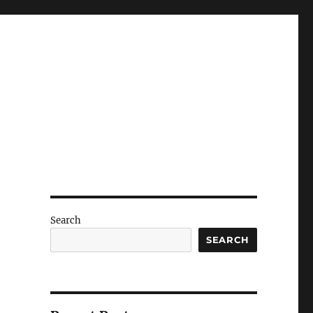
Search
SEARCH