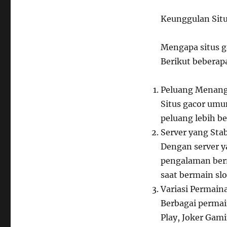
Keunggulan Situ
Mengapa situs ga
Berikut beberap
Peluang Menang
Situs gacor um
peluang lebih b
Server yang Stab
Dengan server y
pengalaman berm
saat bermain slo
Variasi Permain
Berbagai permain
Play, Joker Gami