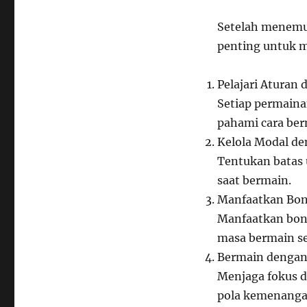
Setelah menemuk
penting untuk 
Pelajari Aturan 
Setiap permainan
pahami cara ber
Kelola Modal de
Tentukan batas 
saat bermain.
Manfaatkan Bon
Manfaatkan bon
masa bermain s
Bermain dengan
Menjaga fokus 
pola kemenanga