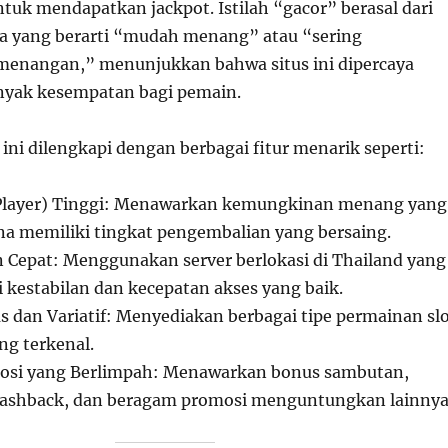
tuk mendapatkan jackpot. Istilah “gacor” berasal dari
a yang berarti “mudah menang” atau “sering
enangan,” menunjukkan bahwa situs ini dipercaya
yak kesempatan bagi pemain.
ni dilengkapi dengan berbagai fitur menarik seperti:
 Player) Tinggi: Menawarkan kemungkinan menang yang
ena memiliki tingkat pengembalian yang bersaing.
an Cepat: Menggunakan server berlokasi di Thailand yang
 kestabilan dan kecepatan akses yang baik.
s dan Variatif: Menyediakan berbagai tipe permainan sl
ng terkenal.
osi yang Berlimpah: Menawarkan bonus sambutan,
 cashback, dan beragam promosi menguntungkan lainnya