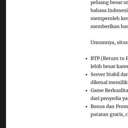
peluang besar un
bahasa Indonesi
memperoleh kem
memberikan ban
Umumnya, situs i
RTP (Return to
lebih besar kar
Server Stabil d
dikenal memiliki
Game Berkualita
dari penyedia ya
Bonus dan Prom
putaran gratis,