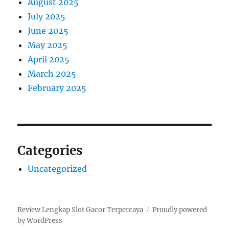
August 2025
July 2025
June 2025
May 2025
April 2025
March 2025
February 2025
Categories
Uncategorized
Review Lengkap Slot Gacor Terpercaya
Proudly powered
by WordPress