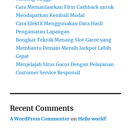
Cara Memanfaatkan Fitur Cashback untuk
Mendapatkan Kembali Modal
Cara Efektif Menggunakan Data Hasil
Pengamatan Lapangan
Bongkar Teknik Menang Slot Gacor yang
Membantu Pemain Meraih Jackpot Lebih
Cepat
Menjelajah Situs Gacor Dengan Pelayanan
Customer Service Responsif
Recent Comments
A WordPress Commenter
on
Hello world!