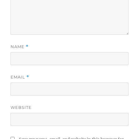
NAME
*
EMAIL
*
WEBSITE