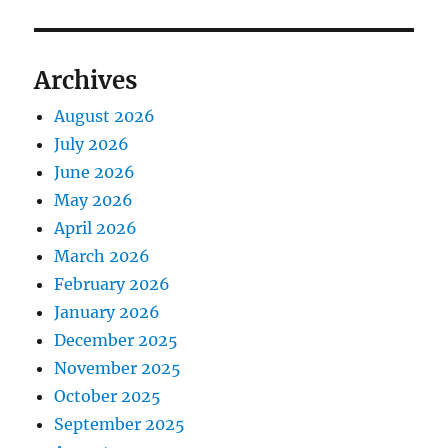
Archives
August 2026
July 2026
June 2026
May 2026
April 2026
March 2026
February 2026
January 2026
December 2025
November 2025
October 2025
September 2025