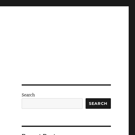
Search
SEARCH