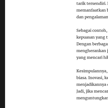
tarik tersendir
memanfaatkan b
dan pengalaman
Sebagai contoh
kepuasan yang t
Dengan berbagai
mengherankan j
yang mencari h
Kesimpulannya, 
biasa. Inovasi,
menjadikannya d
Jadi, jika menc
menguntungkan,