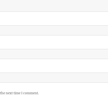
 the next time I comment.