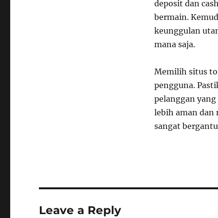
deposit dan cas
bermain. Kemuda
keunggulan uta
mana saja.
Memilih situs to
pengguna. Pastik
pelanggan yang 
lebih aman dan 
sangat bergantu
Leave a Reply