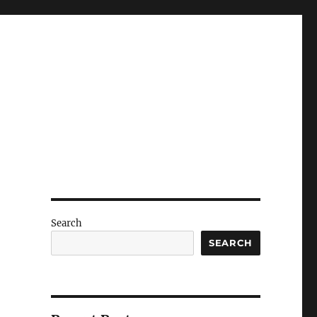
Search
SEARCH