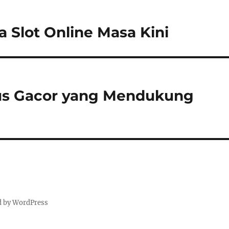
 Slot Online Masa Kini
us Gacor yang Mendukung
d by WordPress