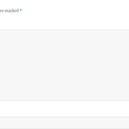
 are marked
*