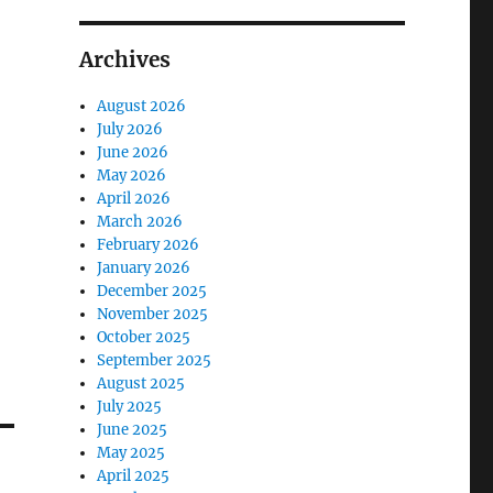
Archives
August 2026
July 2026
June 2026
May 2026
April 2026
March 2026
February 2026
January 2026
December 2025
November 2025
October 2025
September 2025
August 2025
July 2025
June 2025
May 2025
April 2025