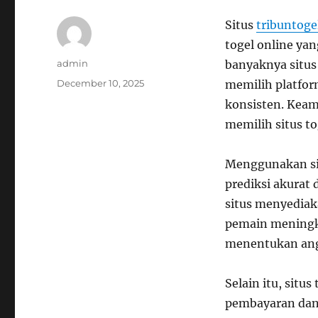
Situs
tribuntoge
togel online ya
Author
admin
banyaknya situs
Posted
December 10, 2025
memilih platfo
on
konsisten. Keam
memilih situs to
Menggunakan si
prediksi akurat
situs menyediak
pemain meningka
menentukan angk
Selain itu, sit
pembayaran dan