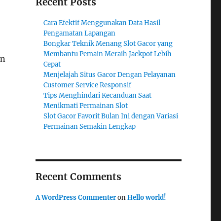
Recent Posts
Cara Efektif Menggunakan Data Hasil
Pengamatan Lapangan
Bongkar Teknik Menang Slot Gacor yang
Membantu Pemain Meraih Jackpot Lebih
an
Cepat
Menjelajah Situs Gacor Dengan Pelayanan
Customer Service Responsif
Tips Menghindari Kecanduan Saat
Menikmati Permainan Slot
Slot Gacor Favorit Bulan Ini dengan Variasi
Permainan Semakin Lengkap
Recent Comments
A WordPress Commenter
on
Hello world!