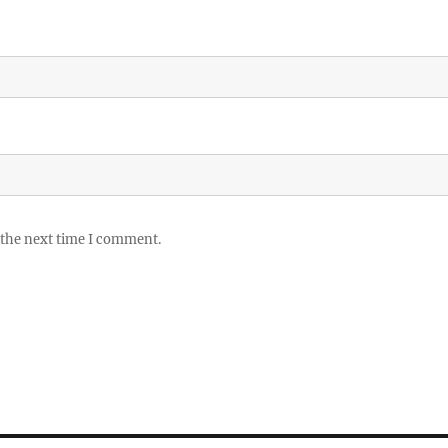
 the next time I comment.