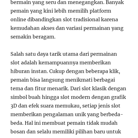
bermain yang seru dan menegangkan. Banyak
pemain yang kini lebih memilih platform
online dibandingkan slot tradisional karena
kemudahan akses dan variasi permainan yang
semakin beragam.
Salah satu daya tarik utama dari permainan
slot adalah kemampuannya memberikan
hiburan instan. Cukup dengan beberapa klik,
pemain bisa langsung menikmati berbagai
tema dan fitur menarik. Dari slot klasik dengan
simbol buah hingga slot modern dengan grafik
3D dan efek suara memukau, setiap jenis slot
memberikan pengalaman unik yang berbeda-
beda. Hal ini membuat pemain tidak mudah
bosan dan selalu memiliki pilihan baru untuk