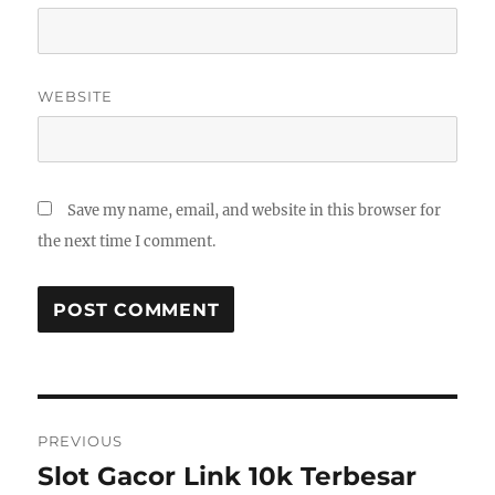
WEBSITE
Save my name, email, and website in this browser for
the next time I comment.
Post
PREVIOUS
navigation
Slot Gacor Link 10k Terbesar
Previous