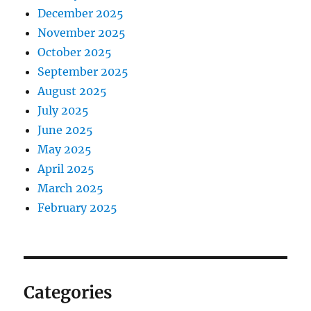
December 2025
November 2025
October 2025
September 2025
August 2025
July 2025
June 2025
May 2025
April 2025
March 2025
February 2025
Categories