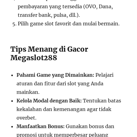
pembayaran yang tersedia (OVO, Dana,
transfer bank, pulsa, dll.).
Pilih game slot favorit dan mulai bermain.
Tips Menang di Gacor
Megaslot288
Pahami Game yang Dimainkan:
Pelajari
aturan dan fitur dari slot yang Anda
mainkan.
Kelola Modal dengan Baik:
Tentukan batas
kekalahan dan kemenangan agar tidak
overbet.
Manfaatkan Bonus:
Gunakan bonus dan
promosi untuk memperbesar peluang