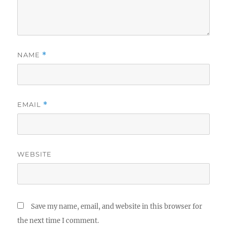
NAME
*
EMAIL
*
WEBSITE
Save my name, email, and website in this browser for
the next time I comment.