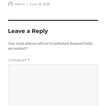
Author
Posted
admin
June 29, 2025
on
Leave a Reply
Your email address will not be published.
Required fields
are marked
*
COMMENT
*