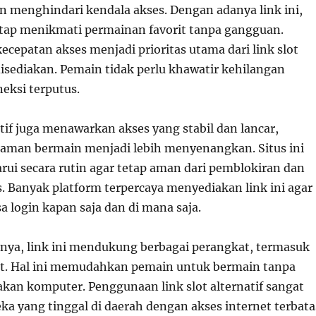
in menghindari kendala akses. Dengan adanya link ini,
tap menikmati permainan favorit tanpa gangguan.
cepatan akses menjadi prioritas utama dari link slot
disediakan. Pemain tidak perlu khawatir kehilangan
eksi terputus.
atif juga menawarkan akses yang stabil dan lancar,
aman bermain menjadi lebih menyenangkan. Situs ini
rui secara rutin agar tetap aman dari pemblokiran dan
. Banyak platform terpercaya menyediakan link ini agar
a login kapan saja dan di mana saja.
nya, link ini mendukung berbagai perangkat, termasuk
et. Hal ini memudahkan pemain untuk bermain tanpa
an komputer. Penggunaan link slot alternatif sangat
 yang tinggal di daerah dengan akses internet terbata