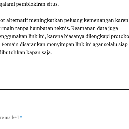
galami pemblokiran situs.
k slot alternatif meningkatkan peluang kemenangan karen
rmain tanpa hambatan teknis. Keamanan data juga
enggunakan link ini, karena biasanya dilengkapi protoko
. Pemain disarankan menyimpan link ini agar selalu siap
dibutuhkan kapan saja.
 are marked
*