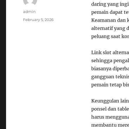
daring yang ing
Author
admin
pemain dapat te
Posted
February 5, 2026
Keamanan dan ke
on
alternatif yang 
peluang saat kon
Link slot altern
sehingga pengal
biasanya diperba
gangguan teknis
pemain tetap bis
Keunggulan lain
ponsel dan tabl
harus menggunak
membantu mereka