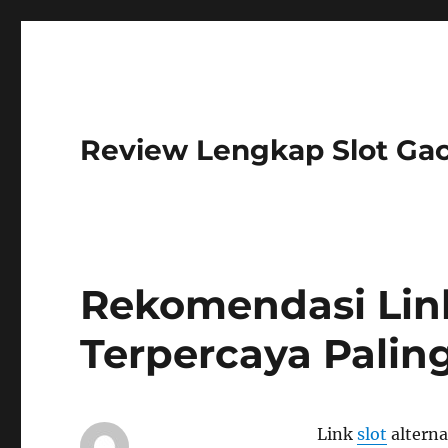
Review Lengkap Slot Gac
Rekomendasi Lin
Terpercaya Palin
Link
slot
alterna