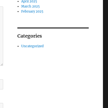
April 2025
March 2025
February 2025
Categories
Uncategorized