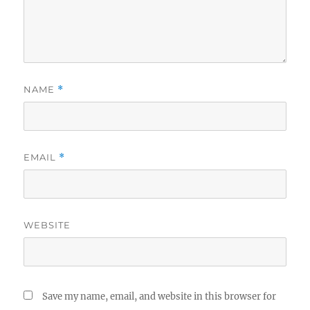
NAME
*
EMAIL
*
WEBSITE
Save my name, email, and website in this browser for