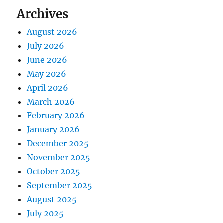
Archives
August 2026
July 2026
June 2026
May 2026
April 2026
March 2026
February 2026
January 2026
December 2025
November 2025
October 2025
September 2025
August 2025
July 2025