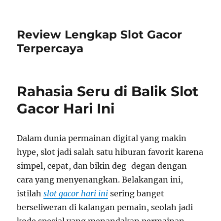
Review Lengkap Slot Gacor
Terpercaya
Rahasia Seru di Balik Slot
Gacor Hari Ini
Dalam dunia permainan digital yang makin
hype, slot jadi salah satu hiburan favorit karena
simpel, cepat, dan bikin deg-degan dengan
cara yang menyenangkan. Belakangan ini,
istilah
slot gacor hari ini
sering banget
berseliweran di kalangan pemain, seolah jadi