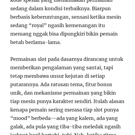
kode spesial yang menandakan permainan
sedang dalam kondisi terbaiknya. Biarpun
berbasis keberuntungan, sensasi ketika mesin
sedang “royal” ngasih kemenangan itu
memang nggak bisa dipungkiri bikin pemain
betah berlama-lama.
Permainan slot pada dasarnya dirancang untuk
memberikan pengalaman yang santai, tapi
tetap membawa unsur kejutan di setiap
putarannya. Ada ratusan tema, fitur bonus
unik, dan mekanisme permainan yang bikin
tiap mesin punya karakter sendiri. Itulah alasan
kenapa pemain sering merasa tiap slot punya
“mood” berbeda—ada yang kalem, ada yang
galak, ada pula yang tiba-tiba meledak ngasih