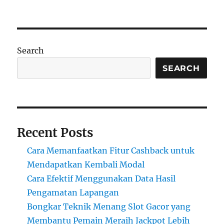
Search
SEARCH
Recent Posts
Cara Memanfaatkan Fitur Cashback untuk
Mendapatkan Kembali Modal
Cara Efektif Menggunakan Data Hasil
Pengamatan Lapangan
Bongkar Teknik Menang Slot Gacor yang
Membantu Pemain Meraih Jackpot Lebih