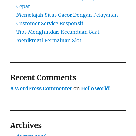
Cepat
Menjelajah Situs Gacor Dengan Pelayanan
Customer Service Responsif
Tips Menghindari Kecanduan Saat
Menikmati Permainan Slot
Recent Comments
A WordPress Commenter
on
Hello world!
Archives