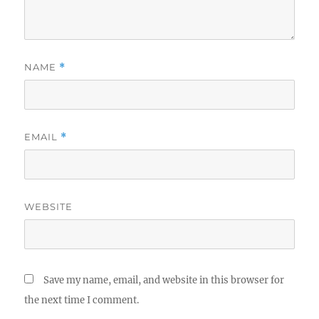
NAME
*
EMAIL
*
WEBSITE
Save my name, email, and website in this browser for
the next time I comment.