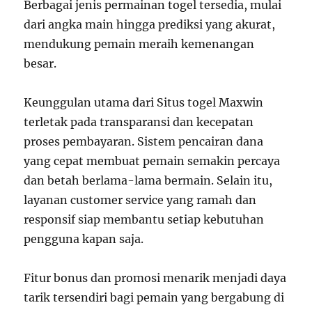
Berbagai jenis permainan togel tersedia, mulai
dari angka main hingga prediksi yang akurat,
mendukung pemain meraih kemenangan
besar.
Keunggulan utama dari Situs togel Maxwin
terletak pada transparansi dan kecepatan
proses pembayaran. Sistem pencairan dana
yang cepat membuat pemain semakin percaya
dan betah berlama-lama bermain. Selain itu,
layanan customer service yang ramah dan
responsif siap membantu setiap kebutuhan
pengguna kapan saja.
Fitur bonus dan promosi menarik menjadi daya
tarik tersendiri bagi pemain yang bergabung di