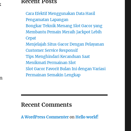
Recent Posts
k
Cara Efektif Menggunakan Data Hasil
Pengamatan Lapangan
,
Bongkar Teknik Menang Slot Gacor yang
Membantu Pemain Meraih Jackpot Lebih
Cepat
Menjelajah Situs Gacor Dengan Pelayanan
Customer Service Responsif
Tips Menghindari Kecanduan Saat
Menikmati Permainan Slot
Slot Gacor Favorit Bulan Ini dengan Variasi
Permainan Semakin Lengkap
in
Recent Comments
A WordPress Commenter
on
Hello world!