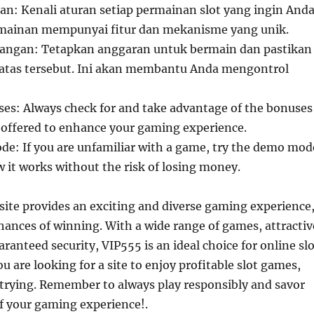
n: Kenali aturan setiap permainan slot yang ingin And
rmainan mempunyai fitur dan mekanisme yang unik.
ngan: Tetapkan anggaran untuk bermain dan pastikan
batas tersebut. Ini akan membantu Anda mengontrol
ses: Always check for and take advantage of the bonuses
offered to enhance your gaming experience.
de: If you are unfamiliar with a game, try the demo mod
ow it works without the risk of losing money.
site provides an exciting and diverse gaming experience
hances of winning. With a wide range of games, attractiv
ranteed security, VIP555 is an ideal choice for online sl
ou are looking for a site to enjoy profitable slot games,
 trying. Remember to always play responsibly and savor
 your gaming experience!.