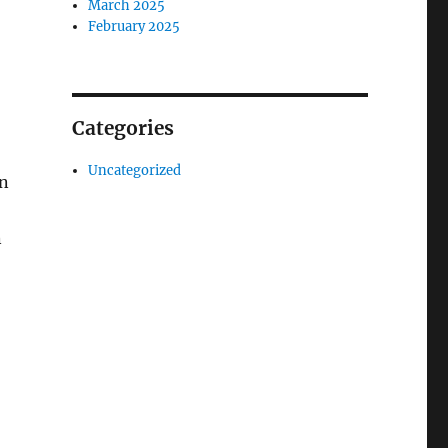
March 2025
February 2025
Categories
Uncategorized
n
n