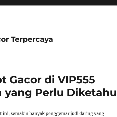
or Terpercaya
t Gacor di VIP555
n yang Perlu Diketahu
aat ini, semakin banyak penggemar judi daring yang