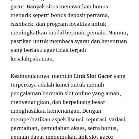
gacor. Banyak situs menawarkan bonus
menarik seperti bonus deposit pertama,
cashback, dan program loyalitas untuk
meningkatkan modal bermain pemain. Namun,
pastikan untuk membaca syarat dan ketentuan
yang berlaku agar tidak terjadi
kesalahpahaman.
Kesimpulannya, memilih
Link Slot Gacor
yang
terpercaya adalah kunci untuk meraih
pengalaman bermain slot online yang aman,
menyenangkan, dan berpeluang besar
menghasilkan kemenangan. Dengan
memperhatikan aspek lisensi, reputasi, variasi
permainan, kemudahan akses, serta bonus,
pemain dapat menemukan link slot gacor