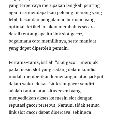
yang terpercaya merupakan langkah penting
agar bisa mendapatkan peluang menang yang
lebih besar dan pengalaman bermain yang
optimal. Artikel ini akan membahas secara
detail tentang apa itu link slot gacor,
bagaimana cara memilihnya, serta manfaat
yang dapat diperoleh pemain.
Pertama-tama, istilah “slot gacor” merujuk
pada mesin slot yang sedang dalam kondisi
mudah memberikan kemenangan atau jackpot
dalam waktu dekat. Link slot gacor sendiri
adalah tautan atau situs resmi yang
menyediakan akses ke mesin slot dengan
reputasi gacor tersebut. Namun, tidak semua
link slot gacor dapat dipercaya, sehingga