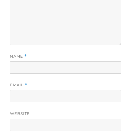
NAME
*
EMAIL
*
WEBSITE