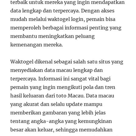
terbaik untuk mereka yang ingin mendapatkan
data lengkap dan terpercaya. Dengan akses
mudah melalui waktogel login, pemain bisa
memperoleh berbagai informasi penting yang
membantu meningkatkan peluang
kemenangan mereka.
Waktogel dikenal sebagai salah satu situs yang
menyediakan data macau lengkap dan
terpercaya. Informasi ini sangat vital bagi
pemain yang ingin mengikuti pola dan tren
hasil keluaran dari toto Macau. Data macau
yang akurat dan selalu update mampu
memberikan gambaran yang lebih jelas
tentang angka-angka yang kemungkinan
besar akan keluar, sehingga memudahkan