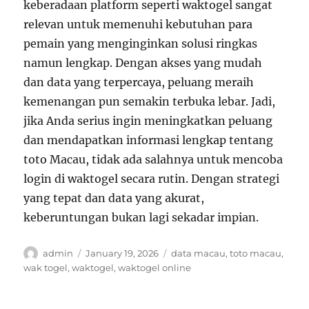
keberadaan platform seperti waktogel sangat
relevan untuk memenuhi kebutuhan para
pemain yang menginginkan solusi ringkas
namun lengkap. Dengan akses yang mudah
dan data yang terpercaya, peluang meraih
kemenangan pun semakin terbuka lebar. Jadi,
jika Anda serius ingin meningkatkan peluang
dan mendapatkan informasi lengkap tentang
toto Macau, tidak ada salahnya untuk mencoba
login di waktogel secara rutin. Dengan strategi
yang tepat dan data yang akurat,
keberuntungan bukan lagi sekadar impian.
Author
Posted
Tags
admin
January 19, 2026
data macau
,
toto macau
,
on
wak togel
,
waktogel
,
waktogel online