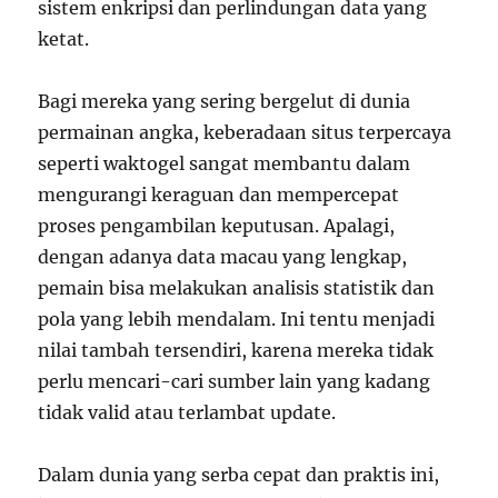
sistem enkripsi dan perlindungan data yang
ketat.
Bagi mereka yang sering bergelut di dunia
permainan angka, keberadaan situs terpercaya
seperti waktogel sangat membantu dalam
mengurangi keraguan dan mempercepat
proses pengambilan keputusan. Apalagi,
dengan adanya data macau yang lengkap,
pemain bisa melakukan analisis statistik dan
pola yang lebih mendalam. Ini tentu menjadi
nilai tambah tersendiri, karena mereka tidak
perlu mencari-cari sumber lain yang kadang
tidak valid atau terlambat update.
Dalam dunia yang serba cepat dan praktis ini,