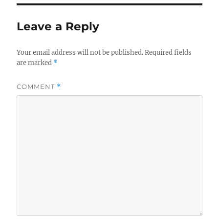
Leave a Reply
Your email address will not be published.
Required fields
are marked
*
COMMENT
*