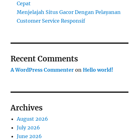
Cepat
Menjelajah Situs Gacor Dengan Pelayanan
Customer Service Responsif
Recent Comments
A WordPress Commenter
on
Hello world!
Archives
August 2026
July 2026
June 2026