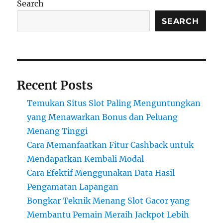
Search
SEARCH
Recent Posts
Temukan Situs Slot Paling Menguntungkan
yang Menawarkan Bonus dan Peluang
Menang Tinggi
Cara Memanfaatkan Fitur Cashback untuk
Mendapatkan Kembali Modal
Cara Efektif Menggunakan Data Hasil
Pengamatan Lapangan
Bongkar Teknik Menang Slot Gacor yang
Membantu Pemain Meraih Jackpot Lebih