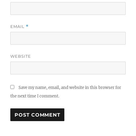
EMAIL
*
WEBSITE
Save my name, email, and website in this browser for
the next time I comment.