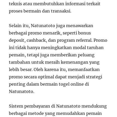
teknis atau membutuhkan informasi terkait
proses bermain dan transaksi.
Selain itu, Natunatoto juga menawarkan
berbagai promo menarik, seperti bonus
deposit, cashback, dan program referral. Promo
ini tidak hanya meningkatkan modal taruhan
pemain, tetapi juga memberikan peluang
tambahan untuk meraih kemenangan yang
lebih besar. Oleh karena itu, memanfaatkan
promo secara optimal dapat menjadi strategi
penting dalam bermain togel online di
Natunatoto.
Sistem pembayaran di Natunatoto mendukung
berbagai metode yang memudahkan pemain