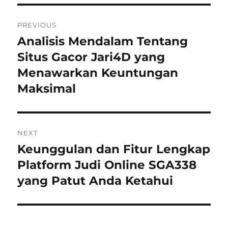
Post
PREVIOUS
navigation
Analisis Mendalam Tentang
Previous
post:
Situs Gacor Jari4D yang
Menawarkan Keuntungan
Maksimal
NEXT
Keunggulan dan Fitur Lengkap
Next
post:
Platform Judi Online SGA338
yang Patut Anda Ketahui