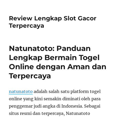
Review Lengkap Slot Gacor
Terpercaya
Natunatoto: Panduan
Lengkap Bermain Togel
Online dengan Aman dan
Terpercaya
natunatoto
adalah salah satu platform togel
online yang kini semakin diminati oleh para
penggemar judi angka di Indonesia. Sebagai
situs resmi dan terpercaya, Natunatoto