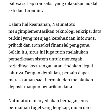
bahwa setiap transaksi yang dilakukan adalah
sah dan terjamin.
Dalam hal keamanan, Natunatoto
mengimplementasikan teknologi enkripsi data
terkini yang menjaga kerahasiaan informasi
pribadi dan transaksi finansial pengguna.
Selain itu, situs ini juga rutin melakukan
pemeriksaan sistem untuk mencegah
terjadinya kecurangan atau tindakan ilegal
lainnya. Dengan demikian, pemain dapat
merasa aman saat bermain dan melakukan
deposit maupun penarikan dana.
Natunatoto menyediakan berbagai jenis
permainan togel yang lengkap, mulai dari