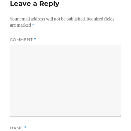
Leave a Reply
Your email address will not be published.
Required fields
are marked
*
COMMENT
*
NAME
*