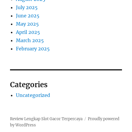
July 2025
June 2025
May 2025
April 2025
March 2025
February 2025
Categories
Uncategorized
Review Lengkap Slot Gacor Terpercaya
Proudly powered
by WordPress