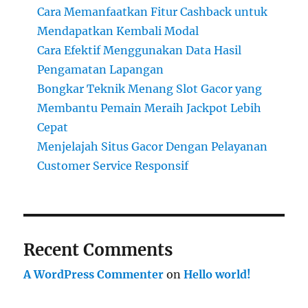
Cara Memanfaatkan Fitur Cashback untuk
Mendapatkan Kembali Modal
Cara Efektif Menggunakan Data Hasil
Pengamatan Lapangan
Bongkar Teknik Menang Slot Gacor yang
Membantu Pemain Meraih Jackpot Lebih
Cepat
Menjelajah Situs Gacor Dengan Pelayanan
Customer Service Responsif
Recent Comments
A WordPress Commenter
on
Hello world!