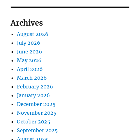
Archives
August 2026
July 2026
June 2026
May 2026
April 2026
March 2026
February 2026
January 2026
December 2025
November 2025
October 2025
September 2025
August 2025