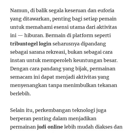
Namun, di balik segala keseruan dan euforia
yang ditawarkan, penting bagi setiap pemain
untuk memahami esensi utama dari aktivitas
ini — hiburan. Bermain di platform seperti
tribuntogel login
seharusnya dipandang
sebagai sarana rekreasi, bukan sebagai cara
instan untuk memperoleh keuntungan besar.
Dengan cara pandang yang bijak, permainan
semacam ini dapat menjadi aktivitas yang
menyenangkan tanpa menimbulkan tekanan
berlebih.
Selain itu, perkembangan teknologi juga
berperan penting dalam menjadikan
permainan
judi online
lebih mudah diakses dan