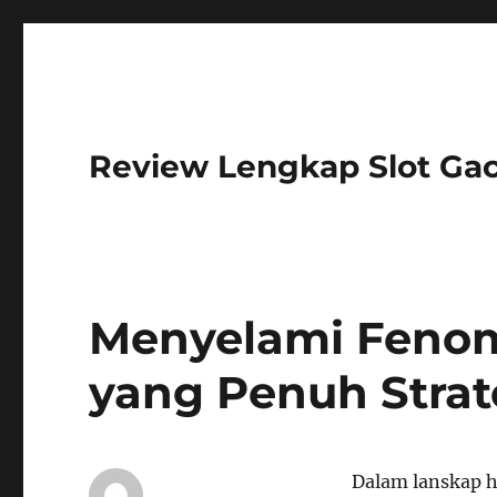
Review Lengkap Slot Gac
Menyelami Fenom
yang Penuh Strat
Dalam lanskap h