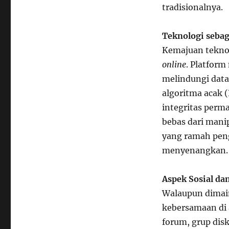
tradisionalnya.
Teknologi seba
Kemajuan tekno
online
. Platfor
melindungi data
algoritma acak
integritas perma
bebas dari mani
yang ramah peng
menyenangkan.
Aspek Sosial da
Walaupun dimai
kebersamaan di 
forum, grup dis