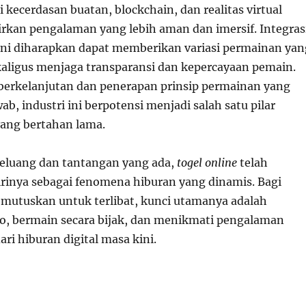
i kecerdasan buatan, blockchain, dan realitas virtual
kan pengalaman yang lebih aman dan imersif. Integras
u ini diharapkan dapat memberikan variasi permainan yan
ekaligus menjaga transparansi dan kepercayaan pemain.
berkelanjutan dan penerapan prinsip permainan yang
b, industri ini berpotensi menjadi salah satu pilar
yang bertahan lama.
eluang dan tantangan yang ada,
togel online
telah
inya sebagai fenomena hiburan yang dinamis. Bagi
utuskan untuk terlibat, kunci utamanya adalah
, bermain secara bijak, dan menikmati pengalaman
ari hiburan digital masa kini.