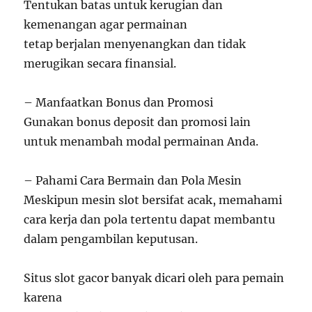
Tentukan batas untuk kerugian dan
kemenangan agar permainan
tetap berjalan menyenangkan dan tidak
merugikan secara finansial.
– Manfaatkan Bonus dan Promosi
Gunakan bonus deposit dan promosi lain
untuk menambah modal permainan Anda.
– Pahami Cara Bermain dan Pola Mesin
Meskipun mesin slot bersifat acak, memahami
cara kerja dan pola tertentu dapat membantu
dalam pengambilan keputusan.
Situs slot gacor banyak dicari oleh para pemain
karena