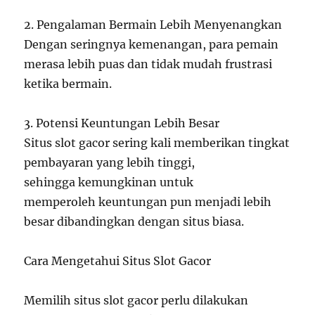
2. Pengalaman Bermain Lebih Menyenangkan
Dengan seringnya kemenangan, para pemain
merasa lebih puas dan tidak mudah frustrasi
ketika bermain.
3. Potensi Keuntungan Lebih Besar
Situs slot gacor sering kali memberikan tingkat
pembayaran yang lebih tinggi,
sehingga kemungkinan untuk
memperoleh keuntungan pun menjadi lebih
besar dibandingkan dengan situs biasa.
Cara Mengetahui Situs Slot Gacor
Memilih situs slot gacor perlu dilakukan