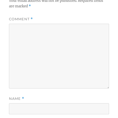
Your email address will not be published.
Required fields
are marked
*
COMMENT
*
NAME
*