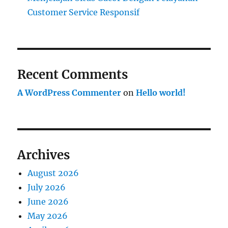
Customer Service Responsif
Recent Comments
A WordPress Commenter
on
Hello world!
Archives
August 2026
July 2026
June 2026
May 2026