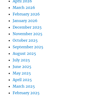
April 2026
March 2026
February 2026
January 2026
December 2025
November 2025
October 2025
September 2025
August 2025
July 2025
June 2025
May 2025
April 2025
March 2025
February 2025