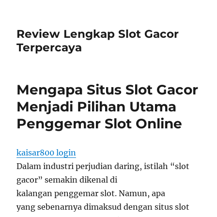
Review Lengkap Slot Gacor
Terpercaya
Mengapa Situs Slot Gacor
Menjadi Pilihan Utama
Penggemar Slot Online
kaisar800 login
Dalam industri perjudian daring, istilah “slot
gacor” semakin dikenal di
kalangan penggemar slot. Namun, apa
yang sebenarnya dimaksud dengan situs slot