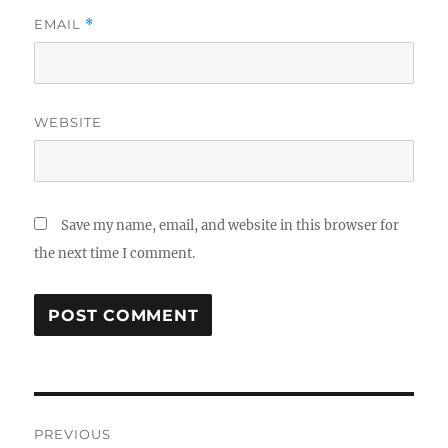
EMAIL
*
WEBSITE
Save my name, email, and website in this browser for
the next time I comment.
Post
PREVIOUS