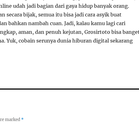
online udah jadi bagian dari gaya hidup banyak orang.
 secara bijak, semua itu bisa jadi cara asyik buat
dan bahkan nambah cuan. Jadi, kalau kamu lagi cari
engkap, aman, dan penuh kejutan, Grosirtoto bisa bange
ma. Yuk, cobain serunya dunia hiburan digital sekarang
 are marked
*