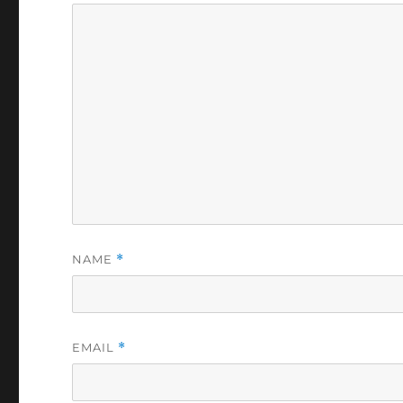
NAME
*
EMAIL
*