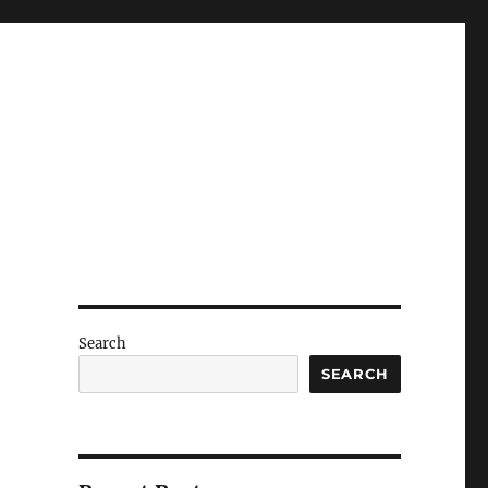
Search
SEARCH