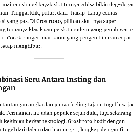
ermainan simpel kayak slot ternyata bisa bikin deg-dega
ihan. Tinggal klik, putar, dan… harap-harap cemas
 yang pas. Di Grosirtoto, pilihan slot-nya super
ang temanya klasik sampe slot modern yang penuh warn
en. Cocok banget buat kamu yang pengen hiburan cepat,
i tetap menghibur.
binasi Seru Antara Insting dan
ngan
 tantangan angka dan punya feeling tajam, togel bisa ja
ik. Permainan ini udah populer sejak dulu, tapi sekarang
h kekinian berkat teknologi. Grosirtoto hadir dengan
 togel dari dalam dan luar negeri, lengkap dengan fitur