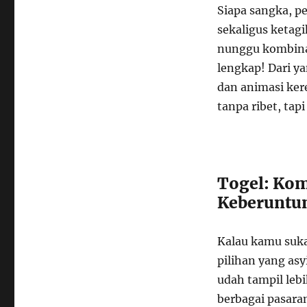
Siapa sangka, p
sekaligus ketag
nunggu kombinasi
lengkap! Dari y
dan animasi ker
tanpa ribet, tap
Togel: Kom
Keberuntu
Kalau kamu suka
pilihan yang asy
udah tampil lebi
berbagai pasaran