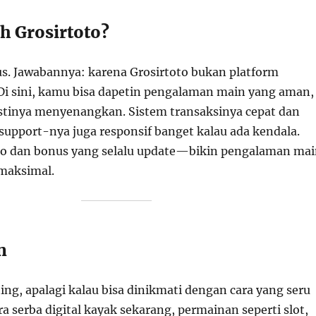
h Grosirtoto?
s. Jawabannya: karena Grosirtoto bukan platform
Di sini, kamu bisa dapetin pengalaman main yang aman,
tinya menyenangkan. Sistem transaksinya cepat dan
support-nya juga responsif banget kalau ada kendala.
mo dan bonus yang selalu update—bikin pengalaman ma
 maksimal.
n
ing, apalagi kalau bisa dinikmati dengan cara yang seru
era serba digital kayak sekarang, permainan seperti slot,