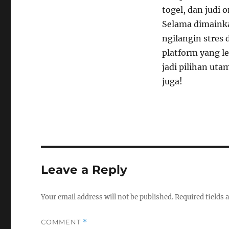
togel, dan judi 
Selama dimainkan
ngilangin stres 
platform yang l
jadi pilihan uta
juga!
Leave a Reply
Your email address will not be published.
Required fields
COMMENT
*