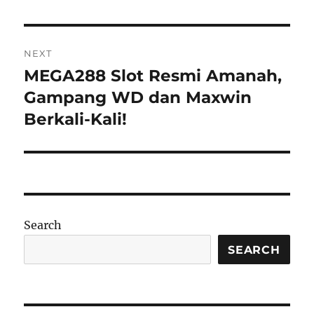
NEXT
MEGA288 Slot Resmi Amanah,
Next
post:
Gampang WD dan Maxwin
Berkali-Kali!
Search
SEARCH