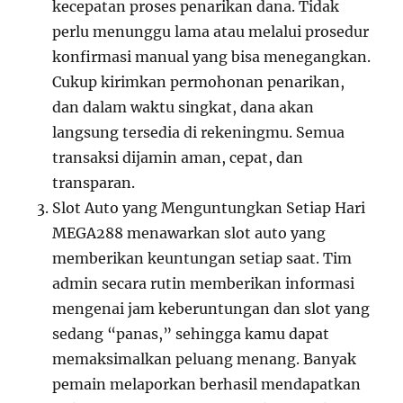
kecepatan proses penarikan dana. Tidak
perlu menunggu lama atau melalui prosedur
konfirmasi manual yang bisa menegangkan.
Cukup kirimkan permohonan penarikan,
dan dalam waktu singkat, dana akan
langsung tersedia di rekeningmu. Semua
transaksi dijamin aman, cepat, dan
transparan.
Slot Auto yang Menguntungkan Setiap Hari
MEGA288 menawarkan slot auto yang
memberikan keuntungan setiap saat. Tim
admin secara rutin memberikan informasi
mengenai jam keberuntungan dan slot yang
sedang “panas,” sehingga kamu dapat
memaksimalkan peluang menang. Banyak
pemain melaporkan berhasil mendapatkan