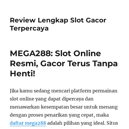
Review Lengkap Slot Gacor
Terpercaya
MEGA288: Slot Online
Resmi, Gacor Terus Tanpa
Henti!
Jika kamu sedang mencari platform permainan
slot online yang dapat dipercaya dan
menawarkan kesempatan besar untuk menang
dengan proses penarikan yang cepat, maka
daftar mega288
adalah pilihan yang ideal. Situs