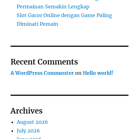
Permainan Semakin Lengkap
Slot Gacor Online dengan Game Paling
Diminati Pemain
Recent Comments
A WordPress Commenter
on
Hello world!
Archives
August 2026
July 2026