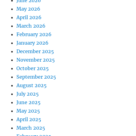
June 2026
May 2026
April 2026
March 2026
February 2026
January 2026
December 2025
November 2025
October 2025
September 2025
August 2025
July 2025
June 2025
May 2025
April 2025
March 2025