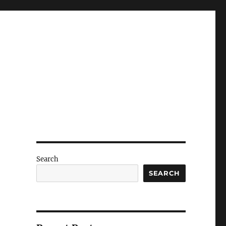
Search
SEARCH