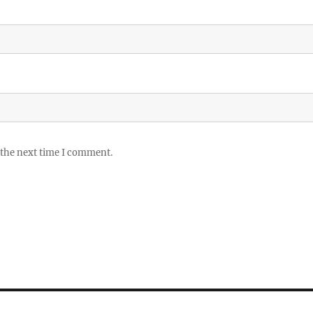
 the next time I comment.