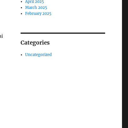
April 2025
March 2025
February 2025
ai
Categories
Uncategorized