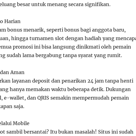
peluang besar untuk menang secara signifikan.
o Harian
m bonus menarik, seperti bonus bagi anggota baru,
uan, hingga turnamen slot dengan hadiah yang mencap
Semua promosi ini bisa langsung dinikmati oleh pemain
g sudah lama bergabung tanpa syarat yang rumit.
t dan Aman
an layanan deposit dan penarikan 24 jam tanpa henti
yang hanya memakan waktu beberapa detik. Dukungan
al, e-wallet, dan QRIS semakin mempermudah pemain
apan saja.
lalui Mobile
ot sambil bersantai? Itu bukan masalah! Situs ini sudah