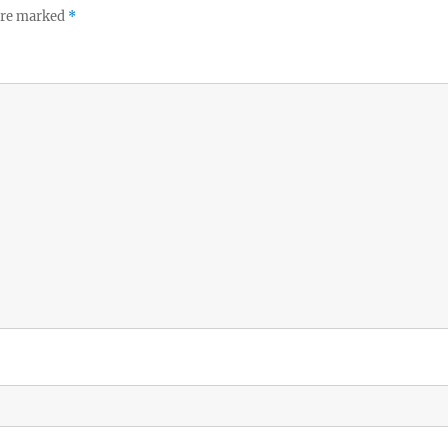
 are marked
*