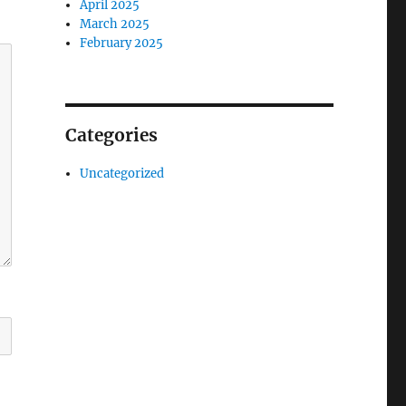
April 2025
March 2025
February 2025
Categories
Uncategorized