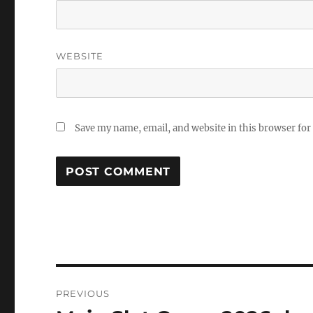
WEBSITE
Save my name, email, and website in this browser for
Post
PREVIOUS
navigation