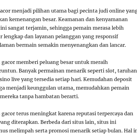
acor menjadi pilihan utama bagi pecinta judi online yan
kan kemenangan besar. Keamanan dan kenyamanan
 ini sangat terjamin, sehingga pemain merasa lebih
tur lengkap dan layanan pelanggan yang responsif
aman bermain semakin menyenangkan dan lancar.
 gacor memberi peluang besar untuk meraih
ntun. Banyak permainan menarik seperti slot, taruhan
sino live yang tersedia setiap hari. Kemudahan deposit
uga menjadi keunggulan utama, memudahkan pemain
mereka tanpa hambatan berarti.
s gacor terus meningkat karena reputasi terpercaya dan
yang diterapkan. Berbeda dari situs lain, situs ini
s melimpah serta promosi menarik setiap bulan. Hal i