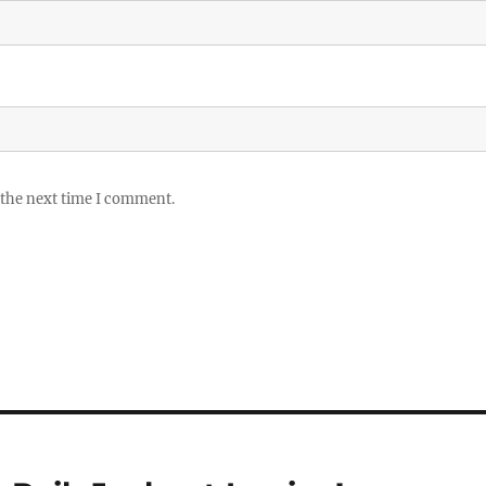
 the next time I comment.