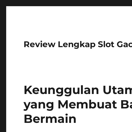
Review Lengkap Slot Gac
Keunggulan Utama
yang Membuat B
Bermain