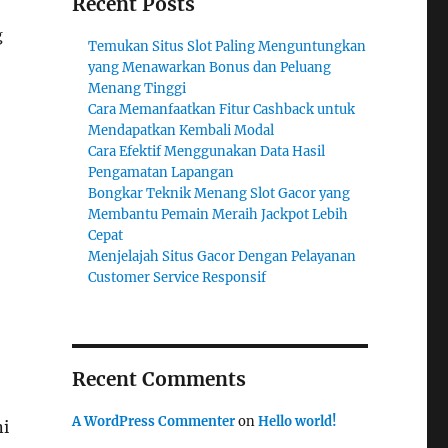
Recent Posts
g
Temukan Situs Slot Paling Menguntungkan
yang Menawarkan Bonus dan Peluang
Menang Tinggi
Cara Memanfaatkan Fitur Cashback untuk
Mendapatkan Kembali Modal
Cara Efektif Menggunakan Data Hasil
Pengamatan Lapangan
Bongkar Teknik Menang Slot Gacor yang
Membantu Pemain Meraih Jackpot Lebih
Cepat
Menjelajah Situs Gacor Dengan Pelayanan
Customer Service Responsif
Recent Comments
A WordPress Commenter
on
Hello world!
ni