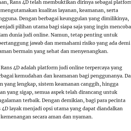
han, Rans 4D telah membuktikan dirinya sebagai platfo
g mengutamakan kualitas layanan, keamanan, serta
gguna. Dengan berbagai keunggulan yang dimilikinya,
enjadi pilihan utama bagi siapa saja yang ingin mencoba
am dunia judi online. Namun, tetap penting untuk
bertanggung jawab dan memahami risiko yang ada demi
aman bermain yang sehat dan menyenangkan.
Rans 4D adalah platform judi online terpercaya yang
bagai kemudahan dan keamanan bagi penggunanya. Da
n yang lengkap, sistem keamanan canggih, hingga
an yang sigap, semua aspek telah dirancang untuk
alaman terbaik. Dengan demikian, bagi para pecinta
ns 4D layak menjadi opsi utama yang dapat diandalkan
 kemenangan secara aman dan nyaman.