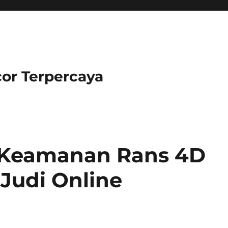
or Terpercaya
 Keamanan Rans 4D
 Judi Online