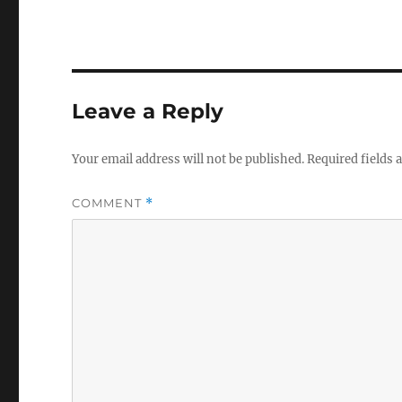
Leave a Reply
Your email address will not be published.
Required fields
COMMENT
*