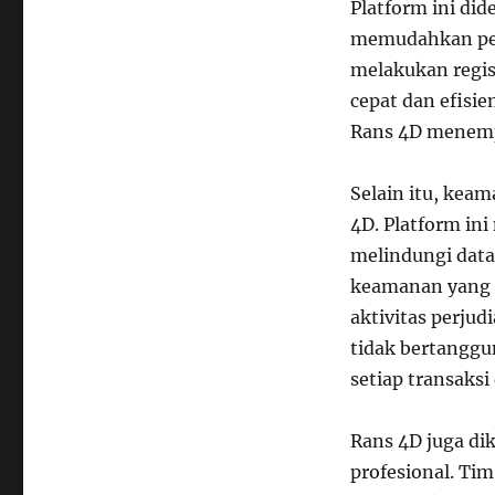
Platform ini di
memudahkan pem
melakukan regis
cepat dan efisie
Rans 4D menemp
Selain itu, kea
4D. Platform in
melindungi data
keamanan yang 
aktivitas perju
tidak bertanggu
setiap transaksi
Rans 4D juga di
profesional. Ti