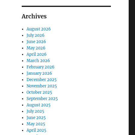
Archives
August 2026
July 2026
June 2026
May 2026
April 2026
March 2026
February 2026
January 2026
December 2025
November 2025
October 2025
September 2025
August 2025
July 2025
June 2025
May 2025
April 2025