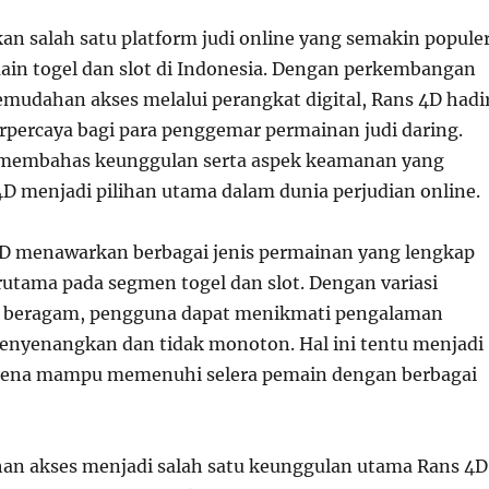
n salah satu platform judi online yang semakin popule
ain togel dan slot di Indonesia. Dengan perkembangan
emudahan akses melalui perangkat digital, Rans 4D hadi
erpercaya bagi para penggemar permainan judi daring.
n membahas keunggulan serta aspek keamanan yang
 menjadi pilihan utama dalam dunia perjudian online.
D menawarkan berbagai jenis permainan yang lengkap
rutama pada segmen togel dan slot. Dengan variasi
 beragam, pengguna dapat menikmati pengalaman
nyenangkan dan tidak monoton. Hal ini tentu menjadi
arena mampu memenuhi selera pemain dengan berbagai
n akses menjadi salah satu keunggulan utama Rans 4D