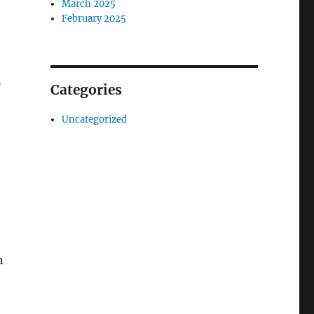
March 2025
February 2025
p
Categories
Uncategorized
n